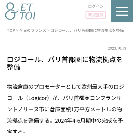
ログイン
新規登録
内
TOP
>
今日のフランス
>
ロジコール、パリ首都圏に物流拠点を整備
容
を
ス
キ
2023.10.13
ッ
ロジコール、パリ首都圏に物流拠点を
プ
整備
物流倉庫のプロモーターとして欧州最大手のロジ
LUXE
PARIS 14℃ / 12℃
リュクス
コール（Logicor）が、パリ首都圏コンフランサ
FR 18:19 ／ JP 01:19
ントノリーヌ市に倉庫面積1万平方メートルの物
GOURMET
1€＝182.07円
グルメ
エトワとは
流拠点を整備する。2024年4-6月期中の完成を予
お問い合わせ
LIFE STYLE
ライフスタイル
定する。
広告掲載