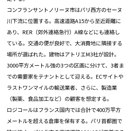
運営会社
コンフランサントノリーヌ市はパリ西方のセーヌ
BUSINESS
サイトポリシー
ビジネス・キャリア
川下流に位置する。高速道路A15から至近距離に
INFOS PRATIQUES
あり、RER（郊外連絡急行）A線などにも連絡し
フランス生活
ている。交通の便が良好で、大消費地に隣接する
TAG
タグ
#トゥールーズ Toulouse
#レンタカー
#フランス旅行
場所が選ばれた。建物はアトリエM3社が設計。
#パリ
#お土産
#トリビア
#データで読み解くフランス
3000平方メートル強の3つの区画に分けて、3者ま
#フランス郵便情報
#フランス交通機関
#求人
#フランスの教育制度
#アプリ
#いざという時に
での需要家をテナントとして迎える。ECサイトや
#カルカッソンヌ Carcassonne
#サステナブル
#フランス生活
#レシピ
#ビューティー
#コスメ
ラストワンマイルの輸送業者、さらに、製造業
#アルザス地方
#フランスの地方
#フロマージュ
#おでかけ
#歴史
#お菓子
#SDGs
#アート
#車生活
（製薬、食品加工など）の顧客を想定する。
ロジコールはフランス国内では合計で400万平方
メートルを超える倉庫を保有する。パリ首都圏で