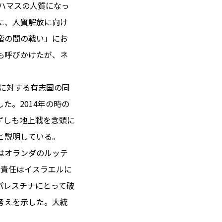
がハマスの人質になっ
に、人質解放に向け
蛮の間の戦い」にお
 14℃ / 12℃
も呼びかけたが、ネ
17:23 ／ JP 00:23
＝182.36円
」に対する有志国の同
た。2014年の時の
とは
ずしも地上戦を念頭に
合わせ
載
と説明している。
社
はオランダのルッテ
ポリシー
の責任はイスラエルに
パレスチナにとって破
考えを示した。大統