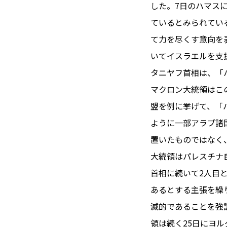
TOI（エ
した。7日のハマス
ているとみられてい
トワ）
て力を尽くす意向を
LUXE
TAG
いてイスラエルを支
リュクス
タグ
タニヤフ首相は、「
#トゥールーズ 
マクロン大統領はこ
GOURMET
#フランス旅
盟を例に挙げて、「
グルメ
#データで読
ように一部アラブ諸
#フランス郵
置いたものではなく
LIFE STYLE
#求人
#フ
大統領はパレスチナ
ライフスタイル
#いざという
首相に続いて2人目
#カルカッソンヌ 
あるとする主張を繰
BUSINESS
#フランス生
ビジネス・キャリア
滅的であることを強
#コスメ
#
領は続く25日にヨ