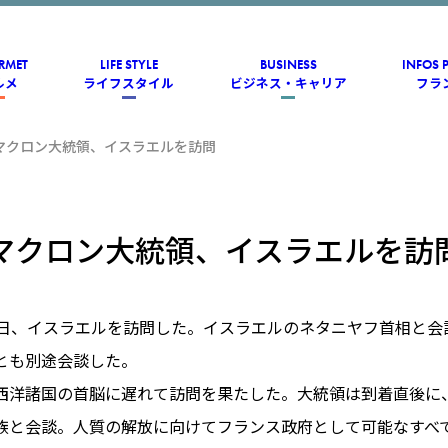
RMET
LIFE STYLE
BUSINESS
INFOS 
ルメ
ライフスタイル
ビジネス・キャリア
フラ
マクロン大統領、イスラエルを訪問
マクロン大統領、イスラエルを訪
4日、イスラエルを訪問した。イスラエルのネタニヤフ首相と会
とも別途会談した。
西洋諸国の首脳に遅れて訪問を果たした。大統領は到着直後に
族と会談。人質の解放に向けてフランス政府として可能なすべ