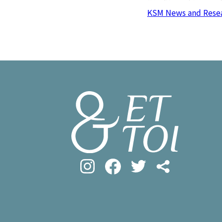
#フロマージ
INFOS PRATIQUES
KSM News and Rese
#SDGs
#ア
フランス生活