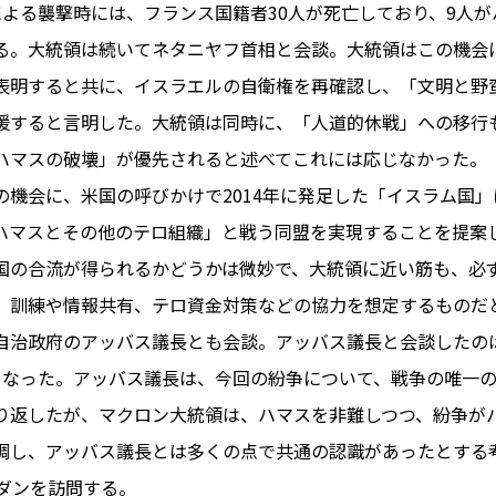
による襲撃時には、フランス国籍者30人が死亡しており、9人
る。大統領は続いてネタニヤフ首相と会談。大統領はこの機会
表明すると共に、イスラエルの自衛権を再確認し、「文明と野
PARIS
援すると言明した。大統領は同時に、「人道的休戦」への移行
FR 
ハマスの破壊」が優先されると述べてこれには応じなかった。
1€
Toulouse
#レンタカー
の機会に、米国の呼びかけで2014年に発足した「イスラム国
行
#パリ
#お土産
#トリビア
ハマスとその他のテロ組織」と戦う同盟を実現することを提案し
エトワ
み解くフランス
国の合流が得られるかどうかは微妙で、大統領に近い筋も、必
お問い
便情報
#フランス交通機関
広告掲
、訓練や情報共有、テロ資金対策などの協力を想定するものだ
ランスの教育制度
#アプリ
運営会
自治政府のアッバス議長とも会談。アッバス議長と会談したの
サイト
時に
となった。アッバス議長は、今回の紛争について、戦争の唯一
Carcassonne
#サステナブル
り返したが、マクロン大統領は、ハマスを非難しつつ、紛争が
活
#レシピ
#ビューティー
調し、アッバス議長とは多くの点で共通の認識があったとする
アルザス地方
#フランスの地方
ルダンを訪問する。