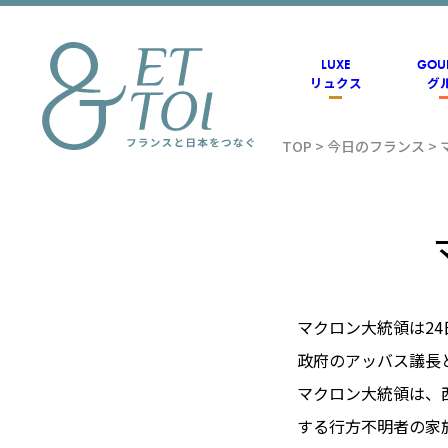
内
容
を
ス
LUXE
GOU
キ
リュクス
グ
ッ
プ
TOP
>
今日のフランス
>
フラン
ス情報
メディ
マクロン大統領は2
政府のアッバス議長
アのET
マクロン大統領は、
する行方不明者の家