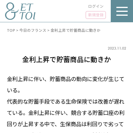
ログイン
新規登録
内
TOP
>
今日のフランス
>
金利上昇で貯蓄商品に動きか
容
を
ス
キ
2023.11.02
ッ
金利上昇で貯蓄商品に動きか
プ
金利上昇に伴い、貯蓄商品の動向に変化が生じて
いる。
LUXE
PARIS 14℃ / 12℃
リュクス
代表的な貯蓄手段である生命保険では改善が遅れ
FR 14:00 ／ JP 21:00
GOURMET
ている。金利上昇に伴い、競合する貯蓄口座の利
1€＝182.37円
グルメ
エトワとは
回りが上昇する中で、生保商品は利回りで劣って
お問い合わせ
LIFE STYLE
ライフスタイル
広告掲載