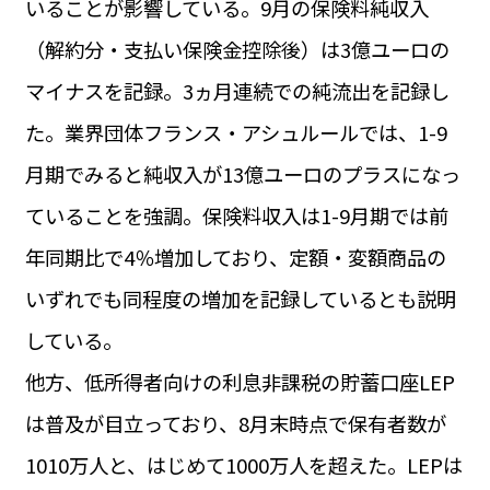
いることが影響している。9月の保険料純収入
運営会社
BUSINESS
サイトポリシー
（解約分・支払い保険金控除後）は3億ユーロの
ビジネス・キャリア
マイナスを記録。3ヵ月連続での純流出を記録し
INFOS PRATIQUES
フランス生活
た。業界団体フランス・アシュルールでは、1-9
TAG
月期でみると純収入が13億ユーロのプラスになっ
タグ
#トゥールーズ Toulouse
#レンタカー
#フランス旅行
ていることを強調。保険料収入は1-9月期では前
#パリ
#お土産
#トリビア
#データで読み解くフランス
#フランス郵便情報
#フランス交通機関
#求人
年同期比で4％増加しており、定額・変額商品の
#フランスの教育制度
#アプリ
#いざという時に
#カルカッソンヌ Carcassonne
#サステナブル
いずれでも同程度の増加を記録しているとも説明
#フランス生活
#レシピ
#ビューティー
#コスメ
している。
#アルザス地方
#フランスの地方
#フロマージュ
#おでかけ
#歴史
#お菓子
#SDGs
#アート
#車生活
他方、低所得者向けの利息非課税の貯蓄口座LEP
は普及が目立っており、8月末時点で保有者数が
1010万人と、はじめて1000万人を超えた。LEPは