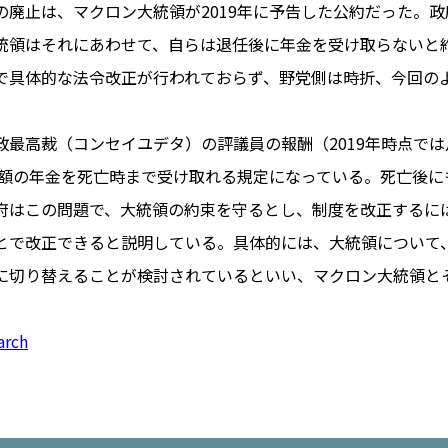
の廃止は、マクロン大統領が2019年に予告した公約だった。
統領はそれにあわせて、自らは退任後に年金を受け取らないと
で具体的な法令改正が行われておらず、野党側は時折、今回の
PARIS
FR 
政最高裁（コンセイユデタ）の評議員の報酬（2019年時点で
1€
Toulouse
#レンタカー
同じ額の年金を死亡時まで受け取れる規定になっている。死亡後
行
#パリ
#お土産
#トリビア
府はこの問題で、大統領の約束を守るとし、制度を改正するに
エトワ
み解くフランス
とで改正できると説明している。具体的には、大統領について
お問い
便情報
#フランス交通機関
広告掲
に切り替えることが検討されているといい、マクロン大統領と
ランスの教育制度
#アプリ
運営会
サイト
時に
arch
Carcassonne
#サステナブル
活
#レシピ
#ビューティー
アルザス地方
#フランスの地方