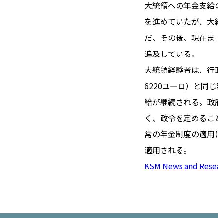
TOI（エ
大統領への年金支給
を進めていたが、大
トワ）
だ、その後、現在ま
LUXE
TAG
追及している。
リュクス
タグ
大統領経験者は、行
#トゥールーズ 
6220ユーロ）と
GOURMET
#フランス旅
給が継続される。政
グルメ
#データで読
く、政令を定めるこ
#フランス郵
常の年金制度の適用
LIFE STYLE
#求人
#フ
適用される。
ライフスタイル
#いざという
KSM News and Rese
#カルカッソンヌ 
BUSINESS
#フランス生
ビジネス・キャリア
#コスメ
#