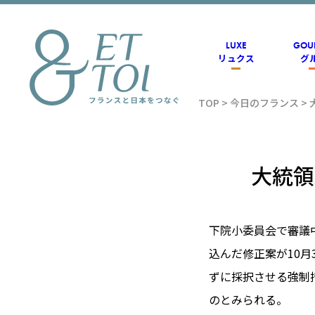
内
容
を
ス
LUXE
GOU
キ
リュクス
グ
ッ
プ
TOP
>
今日のフランス
>
フラン
ス情報
大統領
メディ
下院小委員会で審議
込んだ修正案が10
アのET
ずに採択させる強制
のとみられる。