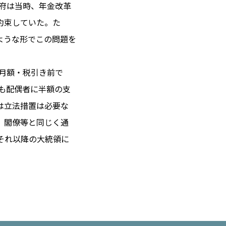
政府は当時、年金改革
約束していた。た
ような形でこの問題を
 14℃ / 12℃
22:39 ／ JP 05:39
は月額・税引き前で
＝182.56円
にも配偶者に半額の支
は立法措置は必要な
とは
、閣僚等と同じく通
合わせ
載
それ以降の大統領に
社
ポリシー