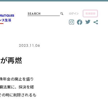
ログイン
新規登録
PRATIQUES
ンス生活
2023.11.06
論が再燃
特殊年金の廃止を盛り
予算法案に、採決を経
その時に削除されるも