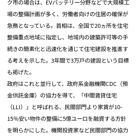
ク市の場合は、EVバッテリー分野などで大規模工
運営会社
BUSINESS
サイトポリシー
場の整備計画が多く、労働者向けの住居の確保が
ビジネス・キャリア
急務となっている。首相は、全国で20ヵ所を住宅
INFOS PRATIQUES
フランス生活
整備重点地域に指定し、地域内の建築許可等の手
TAG
続きの簡素化と迅速化を通じて住宅建設を推進す
タグ
#トゥールーズ Toulouse
#レンタカー
#フランス旅行
る考えを示した。3年間で3万戸の建設という目標
#パリ
#お土産
#トリビア
#データで読み解くフランス
#フランス郵便情報
#フランス交通機関
#求人
も掲げた。
#フランスの教育制度
#アプリ
#いざという時に
#カルカッソンヌ Carcassonne
#サステナブル
政府はこれと並行して、政府系金融機関CDC（預
#フランス生活
#レシピ
#ビューティー
#コスメ
金供託金庫）の協力を得て、「中間賃貸住宅
#アルザス地方
#フランスの地方
#フロマージュ
#おでかけ
#歴史
#お菓子
#SDGs
#アート
#車生活
（LLI）」と呼ばれる、民間部門より家賃が10-
15％安い物件の整備に5億ユーロを融資する方針
を明らかにした。機関投資家など民間部門の協力