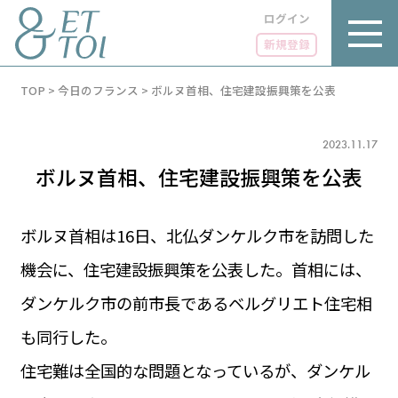
ログイン
新規登録
内
TOP
>
今日のフランス
>
ボルヌ首相、住宅建設振興策を公表
容
を
ス
キ
2023.11.17
ッ
ボルヌ首相、住宅建設振興策を公表
プ
ボルヌ首相は16日、北仏ダンケルク市を訪問した
機会に、住宅建設振興策を公表した。首相には、
LUXE
PARIS 14℃ / 12℃
リュクス
ダンケルク市の前市長であるベルグリエト住宅相
FR 04:48 ／ JP 11:48
GOURMET
も同行した。
1€＝182.45円
グルメ
エトワとは
住宅難は全国的な問題となっているが、ダンケル
お問い合わせ
LIFE STYLE
ライフスタイル
広告掲載