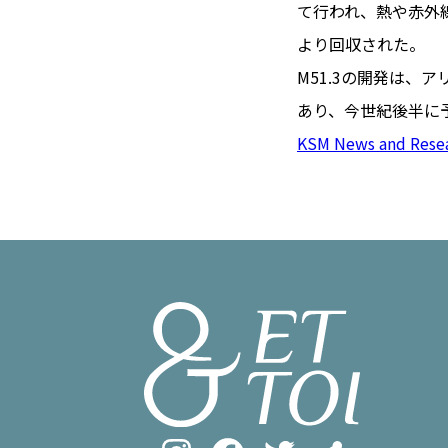
TOI（エ
て行われ、熱や赤外
より回収された。
トワ）
M51.3の開発は、
LUXE
TAG
あり、今世紀後半に
リュクス
タグ
KSM News and Rese
#トゥールーズ 
GOURMET
#フランス旅
グルメ
#データで読
#フランス郵
LIFE STYLE
#求人
#フ
ライフスタイル
#いざという
#カルカッソンヌ 
BUSINESS
#フランス生
ビジネス・キャリア
#コスメ
#