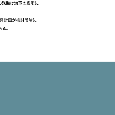
の残骸は海軍の艦艇に
開発計画が検討段階に
 14℃ / 12℃
ある。
00:25 ／ JP 07:25
＝182.20円
とは
合わせ
載
社
ポリシー