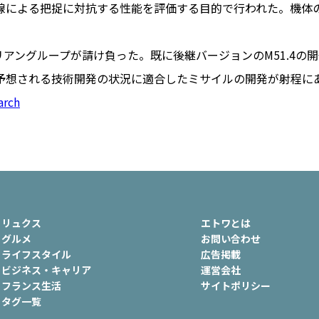
線による把捉に対抗する性能を評価する目的で行われた。機体
アリアングループが請け負った。既に後継バージョンのM51.4の
PARIS
予想される技術開発の状況に適合したミサイルの開発が射程に
FR 
arch
1€
Toulouse
#レンタカー
行
#パリ
#お土産
#トリビア
エトワ
み解くフランス
お問い
便情報
#フランス交通機関
広告掲
ランスの教育制度
#アプリ
運営会
リュクス
エトワとは
サイト
時に
グルメ
お問い合わせ
ライフスタイル
広告掲載
Carcassonne
#サステナブル
ビジネス・キャリア
運営会社
活
#レシピ
#ビューティー
フランス生活
サイトポリシー
アルザス地方
#フランスの地方
タグ一覧