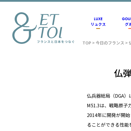
内
容
を
ス
LUXE
GOU
キ
リュクス
グ
ッ
プ
TOP
>
今日のフランス
>
フラン
ス情報
仏弾
メディ
仏兵器総局（DGA）
M51.3は、戦略原
アのET
2014年に開発が
ることができる性能