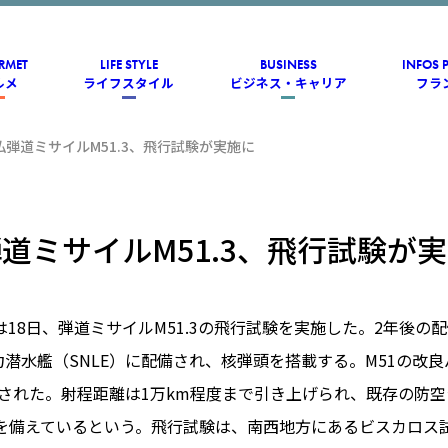
RMET
LIFE STYLE
BUSINESS
INFOS 
ルメ
ライフスタイル
ビジネス・キャリア
フラ
仏弾道ミサイルM51.3、飛行試験が実施に
道ミサイルM51.3、飛行試験が
は18日、弾道ミサイルM51.3の飛行試験を実施した。2年後の
子力潜水艦（SNLE）に配備され、核弾頭を搭載する。M51の改
開始された。射程距離は1万km程度まで引き上げられ、既存の防
を備えているという。飛行試験は、南西地方にあるビスカロス