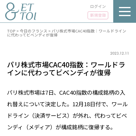
ログイン
新規登録
内
TOP
>
今日のフランス
>
パリ株式市場CAC40指数：ワールドライン
容
に代わってビベンディが復帰
を
ス
キ
2023.12.11
ッ
プ
パリ株式市場CAC40指数：ワールドラ
インに代わってビベンディが復帰
パリ株式市場は7日、CAC40指数の構成銘柄の入
LUXE
PARIS 14℃ / 12℃
リュクス
れ替えについて決定した。12月18日付で、ワール
FR 13:46 ／ JP 20:46
GOURMET
ドライン（決済サービス）が外れ、代わってビベ
1€＝182.37円
グルメ
エトワとは
ンディ（メディア）が構成銘柄に復帰する。
お問い合わせ
LIFE STYLE
ライフスタイル
広告掲載