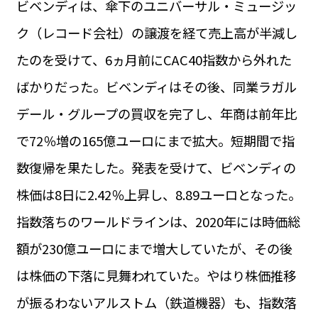
ビベンディは、傘下のユニバーサル・ミュージッ
運営会社
BUSINESS
サイトポリシー
ク（レコード会社）の譲渡を経て売上高が半減し
ビジネス・キャリア
たのを受けて、6ヵ月前にCAC40指数から外れた
INFOS PRATIQUES
フランス生活
ばかりだった。ビベンディはその後、同業ラガル
TAG
デール・グループの買収を完了し、年商は前年比
タグ
#トゥールーズ Toulouse
#レンタカー
#フランス旅行
で72％増の165億ユーロにまで拡大。短期間で指
#パリ
#お土産
#トリビア
#データで読み解くフランス
#フランス郵便情報
#フランス交通機関
#求人
数復帰を果たした。発表を受けて、ビベンディの
#フランスの教育制度
#アプリ
#いざという時に
#カルカッソンヌ Carcassonne
#サステナブル
株価は8日に2.42％上昇し、8.89ユーロとなった。
#フランス生活
#レシピ
#ビューティー
#コスメ
指数落ちのワールドラインは、2020年には時価総
#アルザス地方
#フランスの地方
#フロマージュ
#おでかけ
#歴史
#お菓子
#SDGs
#アート
#車生活
額が230億ユーロにまで増大していたが、その後
は株価の下落に見舞われていた。やはり株価推移
が振るわないアルストム（鉄道機器）も、指数落