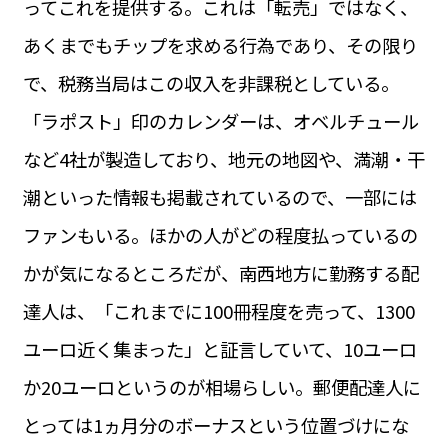
ってこれを提供する。これは「転売」ではなく、
運営会社
BUSINESS
サイトポリシー
あくまでもチップを求める行為であり、その限り
ビジネス・キャリア
で、税務当局はこの収入を非課税としている。
INFOS PRATIQUES
フランス生活
「ラポスト」印のカレンダーは、オベルチュール
TAG
など4社が製造しており、地元の地図や、満潮・干
タグ
#トゥールーズ Toulouse
#レンタカー
#フランス旅行
潮といった情報も掲載されているので、一部には
#パリ
#お土産
#トリビア
#データで読み解くフランス
#フランス郵便情報
#フランス交通機関
#求人
ファンもいる。ほかの人がどの程度払っているの
#フランスの教育制度
#アプリ
#いざという時に
#カルカッソンヌ Carcassonne
#サステナブル
かが気になるところだが、南西地方に勤務する配
#フランス生活
#レシピ
#ビューティー
#コスメ
達人は、「これまでに100冊程度を売って、1300
#アルザス地方
#フランスの地方
#フロマージュ
#おでかけ
#歴史
#お菓子
#SDGs
#アート
#車生活
ユーロ近く集まった」と証言していて、10ユーロ
か20ユーロというのが相場らしい。郵便配達人に
とっては1ヵ月分のボーナスという位置づけにな