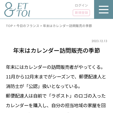
ログイン
新規登録
内
TOP
>
今日のフランス
>
年末はカレンダー訪問販売の季節
容
を
ス
キ
2023.12.13
ッ
年末はカレンダー訪問販売の季節
プ
年末にはカレンダーの訪問販売者がやってくる。
11月から12月末までがシーズンで、郵便配達人と
LUXE
PARIS 14℃ / 12℃
リュクス
消防士が「公認」扱いとなっている。
FR 13:42 ／ JP 20:42
GOURMET
郵便配達人は自前で「ラポスト」のロゴの入った
1€＝182.37円
グルメ
エトワとは
カレンダーを購入し、自分の担当地域の家屋を回
お問い合わせ
LIFE STYLE
ライフスタイル
広告掲載