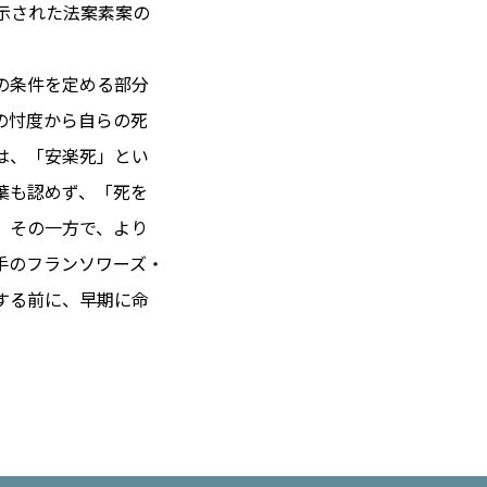
示された法案素案の
の条件を定める部分
 14℃ / 12℃
の忖度から自らの死
19:52 ／ JP 02:52
は、「安楽死」とい
＝182.03円
葉も認めず、「死を
。その一方で、より
とは
手のフランソワーズ・
合わせ
載
する前に、早期に命
社
ポリシー