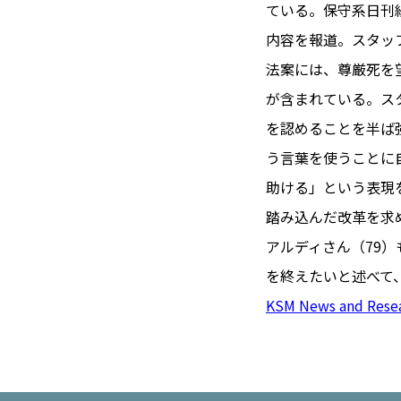
TOI（エ
ている。保守系日刊
内容を報道。スタッ
トワ）
法案には、尊厳死を
LUXE
TAG
が含まれている。ス
リュクス
タグ
を認めることを半ば
#トゥールーズ 
う言葉を使うことに
GOURMET
#フランス旅
助ける」という表現
グルメ
#データで読
踏み込んだ改革を求
#フランス郵
アルディさん（79
LIFE STYLE
#求人
#フ
を終えたいと述べて
ライフスタイル
#いざという
KSM News and Rese
#カルカッソンヌ 
BUSINESS
#フランス生
ビジネス・キャリア
#コスメ
#