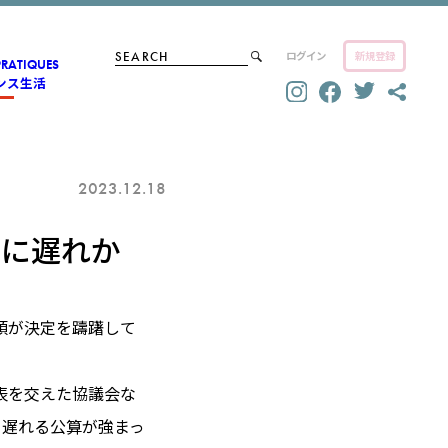
ログイン
新規登録
PRATIQUES
ンス生活
2023.12.18
出に遅れか
領が決定を躊躇して
表を交えた協議会な
、遅れる公算が強まっ