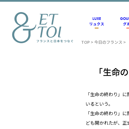
内
容
を
ス
LUXE
GOU
キ
リュクス
グ
ッ
プ
TOP
>
今日のフランス
>
フラン
ス情報
「生命の
メディ
「生命の終わり」に
いるという。
アのET
「生命の終わり」に
ども開かれたが、正