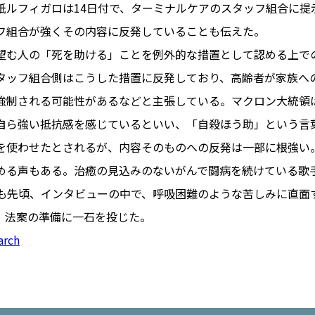
紙ルフィガロは14日付で、ターミナルケアのスタッフ組合に提
フ組合が強くその内容に反発していることも伝えた。
望む人の「死を助ける」ことを例外的な措置として認める上で
PARIS
タッフ組合側はこうした措置に反発しており、高齢者が家族へ
FR 
強制される可能性があるなどと主張している。マクロン大統領
1€
Toulouse
#レンタカー
自ら強い抵抗感を感じているといい、「自殺ほう助」という言
行
#パリ
#お土産
#トリビア
を使わせたとされるが、内容そのものへの反発は一部に根強い
エトワ
み解くフランス
める声もある。治癒の見込みのないがんで闘病を続けている歌
お問い
便情報
#フランス交通機関
広告掲
）も先頃、インタビューの中で、呼吸困難のような苦しみに直面
ランスの教育制度
#アプリ
運営会
、法案の準備に一石を投じた。
サイト
時に
arch
Carcassonne
#サステナブル
活
#レシピ
#ビューティー
アルザス地方
#フランスの地方