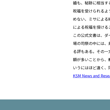
TOI（エ
婚も、秘跡に相当す
祝福を受けられるよ
トワ）
めない、ミサによる
LUXE
TAG
による祝福を授ける
リュクス
タグ
この公式文書は、ダ
#トゥールーズ 
場の司祭の中には、
GOURMET
#フランス旅
る評もある。その一
グルメ
#データで読
額が多いことから、
#フランス郵
いうにはほど遠く、
LIFE STYLE
#求人
#フ
KSM News and Rese
ライフスタイル
#いざという
#カルカッソンヌ 
BUSINESS
#フランス生
ビジネス・キャリア
#コスメ
#