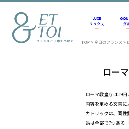
内
容
を
ス
LUXE
GOU
キ
リュクス
グ
ッ
プ
TOP
>
今日のフランス
>
フラン
ス情報
ローマ
メディ
ローマ教皇庁は19
内容を定める文書に
アのET
カトリックは、同性
婚は全部で7つある