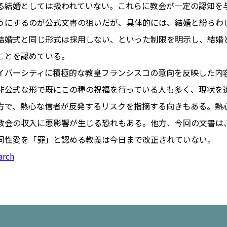
る結婚としては扱われていない。これらに教会が一定の認知を
うにするのが公式文書の狙いだが、具体的には、結婚と紛らわ
結婚式と同じ形式は採用しない、といった制限を明示し、結婚
PARIS
ことを認めている。
FR 
イバーシティに積極的な教皇フランシスコの意向を反映した内
1€
Toulouse
#レンタカー
非公式な形で既にこの種の祝福を行っている人も多く、現状を
行
#パリ
#お土産
#トリビア
方で、熱心な信者が反発するリスクを指摘する向きもある。熱
エトワ
み解くフランス
教会の収入に悪影響が生じる恐れもある。他方、今回の文書は
お問い
便情報
#フランス交通機関
広告掲
同性愛を「罪」と認める教義は今日まで改正されていない。
ランスの教育制度
#アプリ
運営会
arch
サイト
時に
Carcassonne
#サステナブル
活
#レシピ
#ビューティー
アルザス地方
#フランスの地方