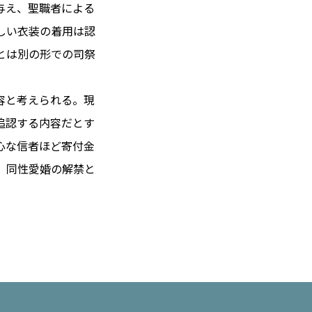
与え、聖職者による
しい衣装の着用は認
とは別の形での司祭
 14℃ / 12℃
19:13 ／ JP 02:13
容と考えられる。現
＝182.37円
追認する内容だとす
心な信者ほど寄付金
とは
、同性愛婚の解禁と
合わせ
載
社
ポリシー