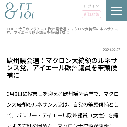
ログイン
新規登録
内
TOP
>
今日のフランス
>
欧州議会選：マクロン大統領のルネサンス
容
党、アイエール欧州議員を筆頭候補に
を
ス
キ
2024.02.27
ッ
プ
欧州議会選：マクロン大統領のルネサ
ンス党、アイエール欧州議員を筆頭候
補に
LUXE
PARIS 14℃ / 12℃
リュクス
6月9日に投票日を迎える欧州議会選挙で、マクロ
FR 09:03 ／ JP 16:03
ン大統領のルネサンス党は、自党の筆頭候補とし
GOURMET
1€＝182.37円
グルメ
エトワとは
て、バレリー・アイエール欧州議員（女性）を擁
お問い合わせ
LIFE STYLE
ライフスタイル
立する方針を固めた。マクロン大統領が決断し
広告掲載