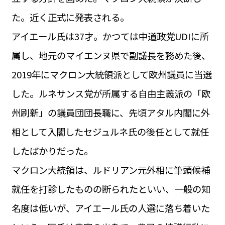
運営会社
た。近く正式に発表される。
BUSINESS
サイトポリシー
ビジネス・キャリア
アイエール氏は37才。かつては中道政党UDIに所
INFOS PRATIQUES
属し、地元のマイエンヌ県で副議長を務めた後、
フランス生活
2019年にマクロン大統領派として欧州議員に当選
TAG
タグ
#トゥールーズ Toulouse
#レンタカー
#フランス旅行
した。ルネサンス党が所属する自由主義派の「欧
#パリ
#お土産
#トリビア
#データで読み解くフランス
州刷新」の議員団団長職に、先頃アタル内閣に外
#フランス郵便情報
#フランス交通機関
#求人
#フランスの教育制度
#アプリ
#いざという時に
相として入閣したセジュルネ氏の後任として就任
#カルカッソンヌ Carcassonne
#サステナブル
#フランス生活
#レシピ
#ビューティー
#コスメ
したばかりだった。
#アルザス地方
#フランスの地方
#フロマージュ
#おでかけ
#歴史
#お菓子
#SDGs
#アート
#車生活
マクロン大統領は、ルドリアン元外相に筆頭候補
就任を打診したものの断られたといい、一般の知
名度は低いが、アイエール氏の人選に落ち着いた