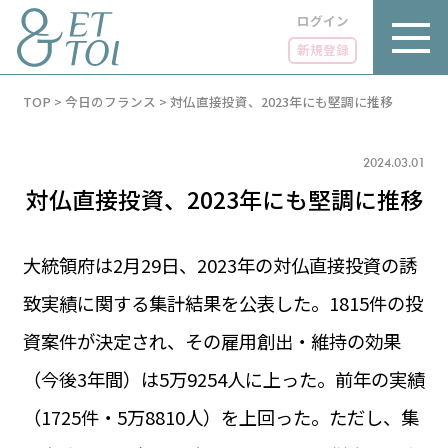
ログイン
新規登録
内
TOP
>
今日のフランス
>
対仏直接投資、2023年にも堅調に推移
容
を
ス
キ
2024.03.01
ッ
対仏直接投資、2023年にも堅調に推移
プ
大統領府は2月29日、2023年の対仏直接投資の誘
致実績に関する集計結果を公表した。1815件の投
LUXE
PARIS 14℃ / 12℃
リュクス
資案件が決定され、その雇用創出・維持の効果
FR 09:05 ／ JP 16:05
GOURMET
（今後3年間）は5万9254人に上った。前年の実績
1€＝182.37円
グルメ
エトワとは
（1725件・5万8810人）を上回った。ただし、集
お問い合わせ
LIFE STYLE
ライフスタイル
広告掲載