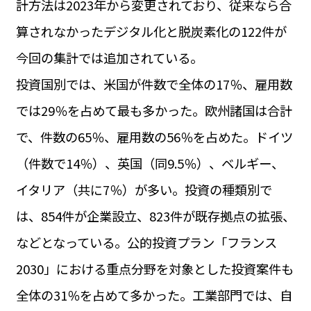
計方法は2023年から変更されており、従来なら合
運営会社
BUSINESS
サイトポリシー
算されなかったデジタル化と脱炭素化の122件が
ビジネス・キャリア
今回の集計では追加されている。
INFOS PRATIQUES
フランス生活
投資国別では、米国が件数で全体の17％、雇用数
TAG
では29％を占めて最も多かった。欧州諸国は合計
タグ
#トゥールーズ Toulouse
#レンタカー
#フランス旅行
で、件数の65％、雇用数の56％を占めた。ドイツ
#パリ
#お土産
#トリビア
#データで読み解くフランス
#フランス郵便情報
#フランス交通機関
#求人
（件数で14％）、英国（同9.5％）、ベルギー、
#フランスの教育制度
#アプリ
#いざという時に
#カルカッソンヌ Carcassonne
#サステナブル
イタリア（共に7％）が多い。投資の種類別で
#フランス生活
#レシピ
#ビューティー
#コスメ
は、854件が企業設立、823件が既存拠点の拡張、
#アルザス地方
#フランスの地方
#フロマージュ
#おでかけ
#歴史
#お菓子
#SDGs
#アート
#車生活
などとなっている。公的投資プラン「フランス
2030」における重点分野を対象とした投資案件も
全体の31％を占めて多かった。工業部門では、自