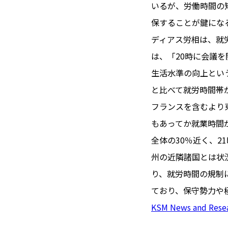
TOI（エ
いるが、労働時間の
保することが鍵にな
トワ）
ディアス労相は、就
LUXE
TAG
は、「20時に会議
リュクス
タグ
生活水準の向上とい
#トゥールーズ 
と比べて就労時間帯
GOURMET
#フランス旅
フランスを含むより
グルメ
#データで読
もあってか就業時間
#フランス郵
全体の30％近く、
LIFE STYLE
#求人
#フ
州の近隣諸国とは状
ライフスタイル
#いざという
り、就労時間の規制
#カルカッソンヌ 
ており、保守勢力や
BUSINESS
#フランス生
ビジネス・キャリア
KSM News and Rese
#コスメ
#