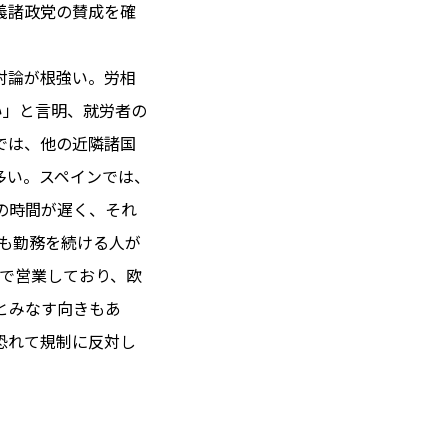
義諸政党の賛成を確
対論が根強い。労相
 14℃ / 12℃
い」と言明、就労者の
11:11 ／ JP 18:11
では、他の近隣諸国
＝182.53円
多い。スペインでは、
の時間が遅く、それ
とは
降も勤務を続ける人が
合わせ
載
まで営業しており、欧
社
とみなす向きもあ
ポリシー
恐れて規制に反対し