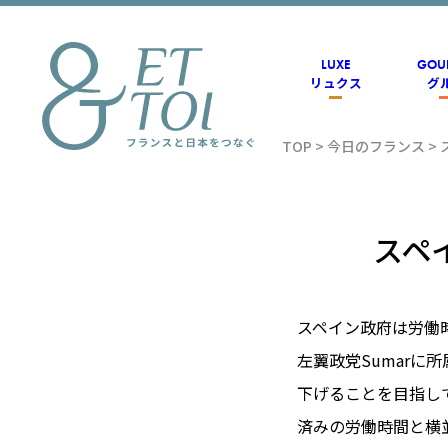
内
容
を
ス
LUXE
GOU
キ
リュクス
グ
ッ
プ
TOP
>
今日のフランス
>
フラン
ス情報
スペ
メディ
スペイン政府は労働
左翼政党Sumarに
アのET
下げることを目指し
済みの労働時間と横