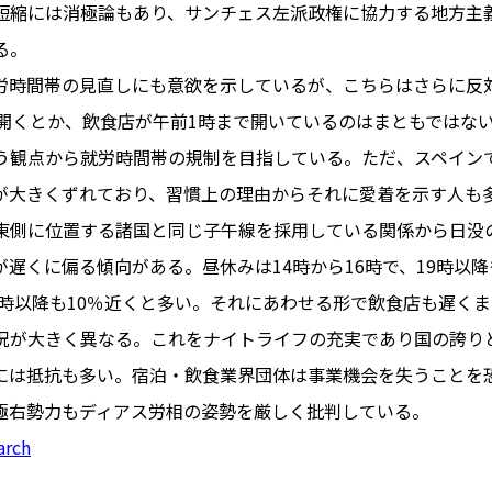
短縮には消極論もあり、サンチェス左派政権に協力する地方主
る。
労時間帯の見直しにも意欲を示しているが、こちらはさらに反
PARIS
を開くとか、飲食店が午前1時まで開いているのはまともではな
FR 
う観点から就労時間帯の規制を目指している。ただ、スペイン
1€
Toulouse
#レンタカー
が大きくずれており、習慣上の理由からそれに愛着を示す人も
行
#パリ
#お土産
#トリビア
東側に位置する諸国と同じ子午線を採用している関係から日没
エトワ
み解くフランス
が遅くに偏る傾向がある。昼休みは14時から16時で、19時以
お問い
便情報
#フランス交通機関
広告掲
21時以降も10％近くと多い。それにあわせる形で飲食店も遅く
ランスの教育制度
#アプリ
運営会
況が大きく異なる。これをナイトライフの充実であり国の誇り
サイト
時に
には抵抗も多い。宿泊・飲食業界団体は事業機会を失うことを
Carcassonne
#サステナブル
極右勢力もディアス労相の姿勢を厳しく批判している。
活
#レシピ
#ビューティー
arch
アルザス地方
#フランスの地方