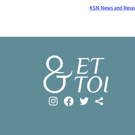
#フロマージ
INFOS PRATIQUES
KSM News and Rese
#SDGs
#ア
フランス生活