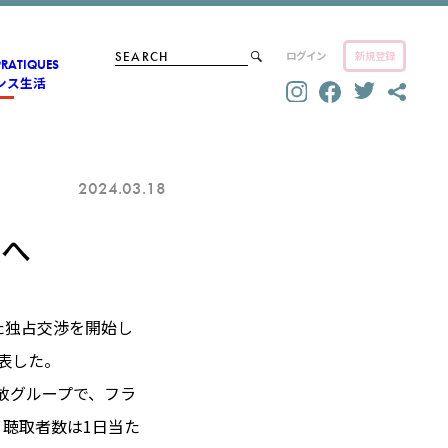
ログイン
新規登録
PRATIQUES
ンス生活
2024.03.18
収へ
けた独占交渉を開始し
発表した。
民放グループで、フラ
・聴取者数は1日当た