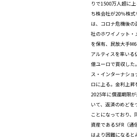
TOI（エ
りで1500万人超に
ち株会社が20％株式
トワ）
は、コロナ危機後の
LUXE
TAG
社のホワイノット・
リュクス
タグ
を保有、民放大手M6
#トゥールーズ 
アルティスを率いる仏
GOURMET
#フランス旅
億ユーロで買収した
グルメ
#データで読
ス・インターナショ
#フランス郵
ロに上る。金利上昇
LIFE STYLE
#求人
#フ
2025年に償還期限
ライフスタイル
#いざという
いて、返済のめどをつ
#カルカッソンヌ 
ことになっており、
BUSINESS
#フランス生
ビジネス・キャリア
資産であるSFR（
#コスメ
#
はより困難になると