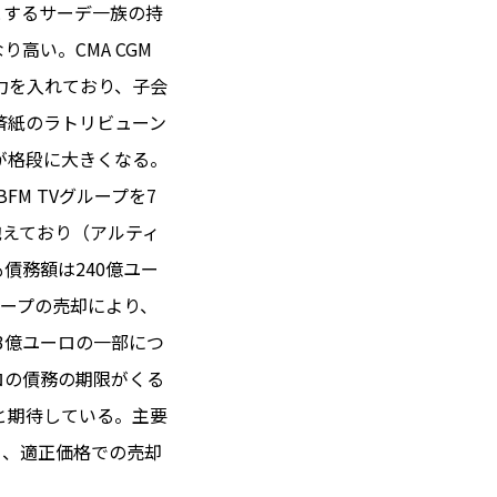
めとするサーデ一族の持
高い。CMA CGM
力を入れており、子会
 14℃ / 12℃
済紙のラトリビューン
03:01 ／ JP 10:01
模が格段に大きくなる。
＝182.60円
M TVグループを7
抱えており（アルティ
とは
債務額は240億ユー
合わせ
載
ループの売却により、
社
13億ユーロの一部につ
ポリシー
ーロの債務の期限がくる
と期待している。主要
り、適正価格での売却