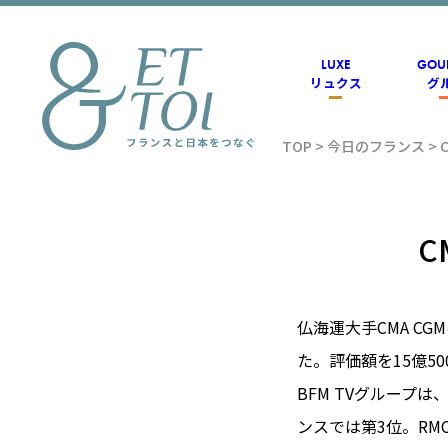
内
容
を
ス
LUXE
GOU
キ
リュクス
グ
ッ
プ
TOP
>
今日のフランス
>
フラン
ス情報
C
メディ
仏海運大手CMA C
た。評価額を15億5
アのET
BFM TVグループ
ンスでは第3位。R