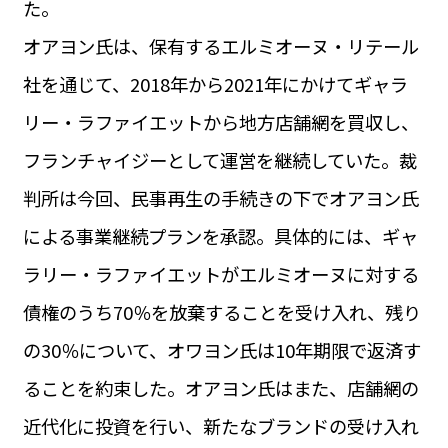
た。
運営会社
BUSINESS
サイトポリシー
オアヨン氏は、保有するエルミオーヌ・リテール
ビジネス・キャリア
社を通じて、2018年から2021年にかけてギャラ
INFOS PRATIQUES
フランス生活
リー・ラファイエットから地方店舗網を買収し、
TAG
フランチャイジーとして運営を継続していた。裁
タグ
#トゥールーズ Toulouse
#レンタカー
#フランス旅行
判所は今回、民事再生の手続きの下でオアヨン氏
#パリ
#お土産
#トリビア
#データで読み解くフランス
#フランス郵便情報
#フランス交通機関
#求人
による事業継続プランを承認。具体的には、ギャ
#フランスの教育制度
#アプリ
#いざという時に
#カルカッソンヌ Carcassonne
#サステナブル
ラリー・ラファイエットがエルミオーヌに対する
#フランス生活
#レシピ
#ビューティー
#コスメ
債権のうち70％を放棄することを受け入れ、残り
#アルザス地方
#フランスの地方
#フロマージュ
#おでかけ
#歴史
#お菓子
#SDGs
#アート
#車生活
の30％について、オワヨン氏は10年期限で返済す
ることを約束した。オアヨン氏はまた、店舗網の
近代化に投資を行い、新たなブランドの受け入れ