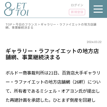
ログイン
新規登録
内
TOP
>
今日のフランス
>
ギャラリー・ラファイエットの地方店舗
容
網、事業継続決まる
を
ス
キ
2024.03.22
ッ
プ
ギャラリー・ラファイエットの地方店
舗網、事業継続決まる
ボルドー商事裁判所は21日、百貨店大手ギャラリ
LUXE
PARIS 14℃ / 12℃
リュクス
ー・ラファイエットの地方店舗網（26軒）につい
FR 22:48 ／ JP 05:48
GOURMET
て、所有者であるミシェル・オアヨン氏が提出し
1€＝182.57円
グルメ
エトワとは
た再建計画を承認した。ひとまず倒産を回避し
お問い合わせ
LIFE STYLE
ライフスタイル
広告掲載