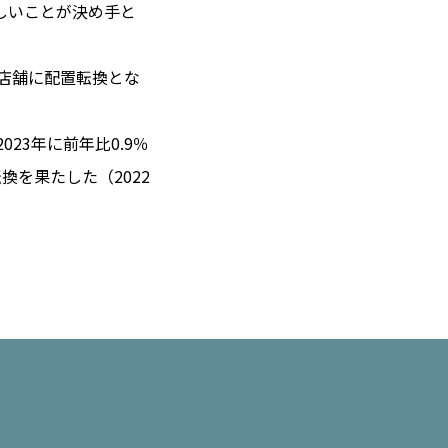
しいことが決め手と
ク店舗に配置転換とな
 14℃ / 12℃
02:19 ／ JP 09:19
23年に前年比0.9％
＝182.37円
換を果たした（2022
とは
合わせ
載
社
ポリシー