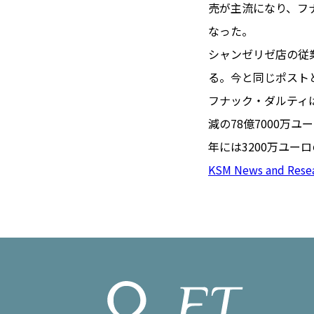
TOI（エ
売が主流になり、フ
なった。
トワ）
シャンゼリゼ店の従
LUXE
TAG
る。今と同じポスト
リュクス
タグ
フナック・ダルティは1
#トゥールーズ 
減の78億7000万
GOURMET
#フランス旅
年には3200万ユー
グルメ
#データで読
KSM News and Rese
#フランス郵
LIFE STYLE
#求人
#フ
ライフスタイル
#いざという
#カルカッソンヌ 
BUSINESS
#フランス生
ビジネス・キャリア
#コスメ
#