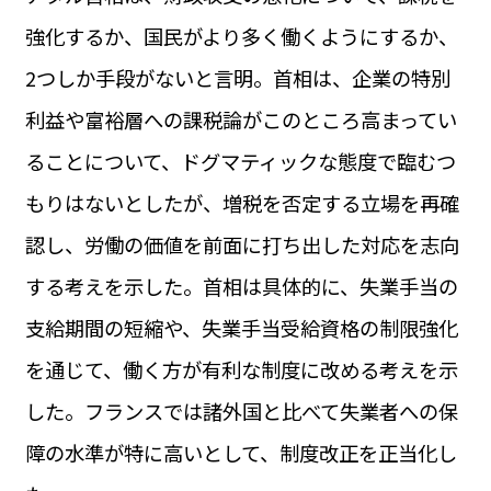
運営会社
強化するか、国民がより多く働くようにするか、
BUSINESS
サイトポリシー
ビジネス・キャリア
2つしか手段がないと言明。首相は、企業の特別
INFOS PRATIQUES
利益や富裕層への課税論がこのところ高まってい
フランス生活
ることについて、ドグマティックな態度で臨むつ
TAG
タグ
#トゥールーズ Toulouse
#レンタカー
#フランス旅行
もりはないとしたが、増税を否定する立場を再確
#パリ
#お土産
#トリビア
#データで読み解くフランス
認し、労働の価値を前面に打ち出した対応を志向
#フランス郵便情報
#フランス交通機関
#求人
#フランスの教育制度
#アプリ
#いざという時に
する考えを示した。首相は具体的に、失業手当の
#カルカッソンヌ Carcassonne
#サステナブル
#フランス生活
#レシピ
#ビューティー
#コスメ
支給期間の短縮や、失業手当受給資格の制限強化
#アルザス地方
#フランスの地方
#フロマージュ
#おでかけ
#歴史
#お菓子
#SDGs
#アート
#車生活
を通じて、働く方が有利な制度に改める考えを示
した。フランスでは諸外国と比べて失業者への保
障の水準が特に高いとして、制度改正を正当化し