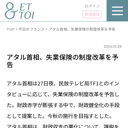
ログイン
新規登録
内
TOP
>
今日のフランス
>
アタル首相、失業保険の制度改革を予告
容
を
ス
キ
2024.03.28
ッ
アタル首相、失業保険の制度改革を予
プ
告
アタル首相は27日夜、民放テレビ局TF1とのイン
LUXE
PARIS 14℃ / 12℃
リュクス
タビューに応じて、失業保険の制度改革を予告し
FR 19:38 ／ JP 02:38
た。財政赤字が膨張する中で、財政健全化の手段
GOURMET
1€＝182.49円
グルメ
エトワとは
として提案した。今秋の施行を目指すとした。
お問い合わせ
LIFE STYLE
ライフスタイル
アタル首相は、財政収支の悪化について、課税を
広告掲載