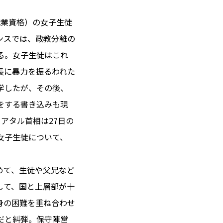
職業資格）の女子生徒
ンスでは、政教分離の
 14℃ / 12℃
る。女子生徒はこれ
16:02 ／ JP 23:02
長に暴力を振るわれた
＝182.22円
学したが、その後、
をする書き込みも現
とは
アタル首相は27日の
合わせ
載
女子生徒について、
社
ポリシー
めて、生徒や父兄など
して、国と上層部が十
身の困難を重ね合わせ
だと糾弾。保守陣営