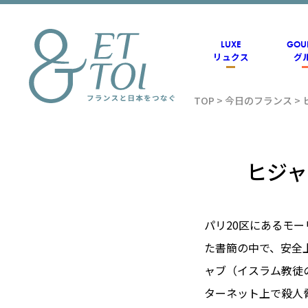
内
容
を
ス
LUXE
GOU
キ
リュクス
グ
ッ
プ
TOP
>
今日のフランス
>
フラン
ス情報
ヒジャ
メディ
パリ20区にあるモ
た書簡の中で、安全
アのET
ャブ（イスラム教徒
ターネット上で殺人