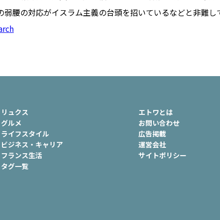
ュ
#おでかけ
#歴史
#お菓子
の弱腰の対応がイスラム主義の台頭を招いているなどと非難し
ート
#車生活
arch
リュクス
エトワとは
グルメ
お問い合わせ
ライフスタイル
広告掲載
ビジネス・キャリア
運営会社
フランス生活
サイトポリシー
タグ一覧