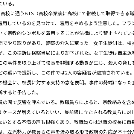
ている。
同高校に通うBTS（高校卒業後に高校にて継続して取得できる
着用しているのを見つけて、着用をやめるよう注意した。フラ
PARIS
いて宗教的シンボルを着用することが法律により禁止されてい
FR 
間でやり取りがあり、警察の介入に至った。女子生徒側は、校
1€
Toulouse
#レンタカー
が、この提訴は検察当局により却下された。女子生徒は自主退
行
#パリ
#お土産
#トリビア
この事件を取り上げて校長を非難する動きが生じ、殺人の脅し
エトワ
み解くフランス
どの疑いで提訴し、この件では2人の容疑者が逮捕されている。
お問い
便情報
#フランス交通機関
広告掲
の機会に、校長に対する支持の念を表明。事件の発端になった
ランスの教育制度
#アプリ
運営会
訴すると予告した。
サイト
時に
員の間で反響を呼んでいる。教職員らによると、宗教絡みを含
Carcassonne
#サステナブル
すケースが増えているといい、最前線に立たされる教員らに対
活
#レシピ
#ビューティー
ないとする不満の声も根強くあり、教職員らは退職の校長に自
アルザス地方
#フランスの地方
は、左派勢力が教員らの声を汲み取る形で政府の対応が不十分