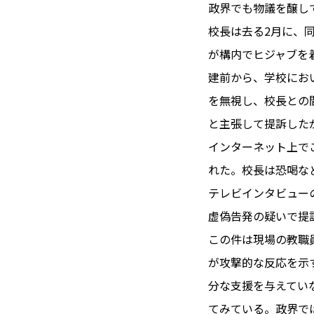
TOI（エ
政界でも物議を醸し
校長は去る2月に、
トワ）
が構内でヒジャブを
LUXE
TAG
建前から、学校にお
リュクス
タグ
を無視し、校長との
#トゥールーズ 
と主張して提訴した
GOURMET
#フランス旅
インターネット上で
グルメ
#データで読
れた。校長は恐喝な
#フランス郵
テレビインタビュー
LIFE STYLE
#求人
#フ
虚偽告発の疑いで提
ライフスタイル
#いざという
この件は現場の教職
#カルカッソンヌ 
が攻撃的な反応を示
BUSINESS
#フランス生
ビジネス・キャリア
分な支援を与えてい
#コスメ
#
てみている。政界で