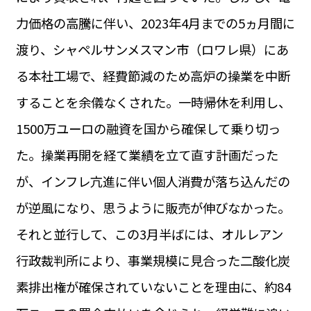
運営会社
力価格の高騰に伴い、2023年4月までの5ヵ月間に
BUSINESS
サイトポリシー
ビジネス・キャリア
渡り、シャペルサンメスマン市（ロワレ県）にあ
INFOS PRATIQUES
る本社工場で、経費節減のため高炉の操業を中断
フランス生活
することを余儀なくされた。一時帰休を利用し、
TAG
タグ
#トゥールーズ Toulouse
#レンタカー
#フランス旅行
1500万ユーロの融資を国から確保して乗り切っ
#パリ
#お土産
#トリビア
#データで読み解くフランス
た。操業再開を経て業績を立て直す計画だった
#フランス郵便情報
#フランス交通機関
#求人
#フランスの教育制度
#アプリ
#いざという時に
が、インフレ亢進に伴い個人消費が落ち込んだの
#カルカッソンヌ Carcassonne
#サステナブル
#フランス生活
#レシピ
#ビューティー
#コスメ
が逆風になり、思うように販売が伸びなかった。
#アルザス地方
#フランスの地方
#フロマージュ
#おでかけ
#歴史
#お菓子
#SDGs
#アート
#車生活
それと並行して、この3月半ばには、オルレアン
行政裁判所により、事業規模に見合った二酸化炭
素排出権が確保されていないことを理由に、約84