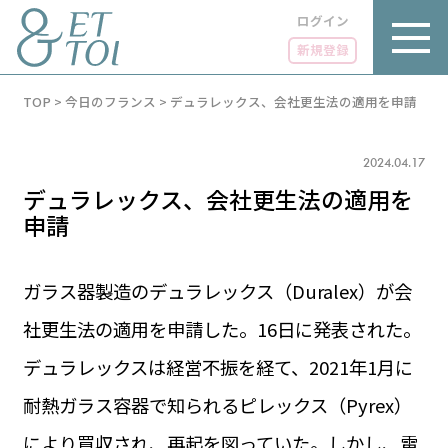
ログイン
新規登録
内
TOP
>
今日のフランス
>
デュラレックス、会社更生法の適用を申請
容
を
ス
キ
2024.04.17
ッ
デュラレックス、会社更生法の適用を
プ
申請
ガラス器製造のデュラレックス（Duralex）が会
LUXE
PARIS 14℃ / 12℃
リュクス
社更生法の適用を申請した。16日に発表された。
FR 14:26 ／ JP 21:26
デュラレックスは経営不振を経て、2021年1月に
GOURMET
1€＝182.58円
グルメ
エトワとは
耐熱ガラス容器で知られるピレックス（Pyrex）
お問い合わせ
LIFE STYLE
ライフスタイル
により買収され、再起を図っていた。しかし、電
広告掲載