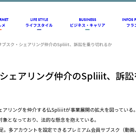
RMET
LIFE STYLE
BUSINESS
INFOS 
ルメ
ライフスタイル
ビジネス・キャリア
フラ
サブスク・シェアリング仲介のSpliiit、訴訟を乗り切れるか
シェアリング仲介のSpliiit、訴
アリングを仲介する仏Spliiitが事業展開の拡大を図ってい
対象となっており、法的な懸念を抱えている。
19年に発足。多アカウントを設定できるプレミアム会員サブスク（動