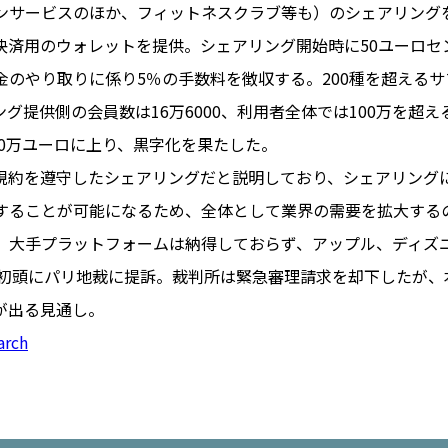
ンサービスのほか、フィットネスクラブ等も）のシェアリング
者間で決済用のウォレットを提供。シェアリング開始時に50ユーロ
金のやり取りに係り5％の手数料を徴収する。200種を超える
PARIS
グ提供側の会員数は16万6000、利用者全体では100万を超える
FR 
00万ユーロに上り、黒字化を果たした。
1€
Toulouse
#レンタカー
、利用規約を遵守したシェアリングだと説明しており、シェアリン
行
#パリ
#お土産
#トリビア
することが可能になるため、全体として業界の需要を拡大する
エトワ
み解くフランス
、大手プラットフォームは納得しておらず、アップル、ディズ
お問い
便情報
#フランス交通機関
広告掲
2022年初頭にパリ地裁に提訴。裁判所は緊急審理請求を却下したが
ランスの教育制度
#アプリ
運営会
が出る見通し。
サイト
時に
arch
Carcassonne
#サステナブル
活
#レシピ
#ビューティー
アルザス地方
#フランスの地方