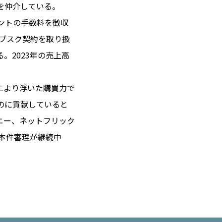
を仲介している。
セントの手数料を徴収
サブスク契約を取り扱
 14℃ / 12℃
。2023年の売上高
08:42 ／ JP 15:42
＝182.42円
グにより浮いた購買力で
のに貢献していると
とは
ニー、ネットフリック
合わせ
載
、本件審理が継続中
社
ポリシー