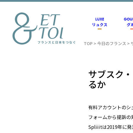
内
容
を
ス
LUXE
GOU
キ
リュクス
グ
ッ
プ
TOP
>
今日のフランス
>
フラン
ス情報
サブスク・
るか
メディ
有料アカウントのシェ
アのET
フォームから提訴の
Spliiitは20