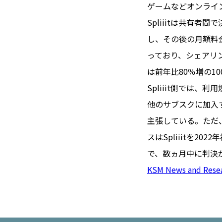
TOI（エ
ゲームなどオンライ
Spliiitは共有
トワ）
し、その後の月額料
LUXE
TAG
っており、シェアリン
リュクス
タグ
は前年比80％増の1
#トゥールーズ 
Spliiit側では
GOURMET
#フランス旅
他のサブスクに加入
グルメ
#データで読
主張している。ただ
#フランス郵
スはSpliiitを
LIFE STYLE
#求人
#フ
ライフスタイル
で、数ヵ月中に判決
#いざという
KSM News and Rese
#カルカッソンヌ 
BUSINESS
#フランス生
ビジネス・キャリア
#コスメ
#