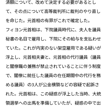
済額について、改めて決定する必要があるとし
運営会社
BUSINESS
サイトポリシー
て、その点について高等裁判所に裁判のやり直し
ビジネス・キャリア
を命じた。元首相の有罪がこれで確定した。
INFOS PRATIQUES
フランス生活
フィヨン元首相は、下院議員時代に、夫人を議員
TAG
秘書の名目で雇用し、下院にその給与を支払わせ
タグ
#トゥールーズ Toulouse
#レンタカー
#フランス旅行
ていた。これが内実のない架空雇用である疑いが
#パリ
#お土産
#トリビア
#データで読み解くフランス
#フランス郵便情報
#フランス交通機関
#求人
浮上し、元首相夫妻と、元首相の代行議員（議員
#フランスの教育制度
#アプリ
#いざという時に
#カルカッソンヌ Carcassonne
#サステナブル
と閣僚職の兼務が禁止されていることに伴う制度
#フランス生活
#レシピ
#ビューティー
#コスメ
で、閣僚に就任した議員の在任期間中の代行を務
#アルザス地方
#フランスの地方
#フロマージュ
#おでかけ
#歴史
#お菓子
#SDGs
#アート
#車生活
める議員）の3人が公金横領などの容疑で起訴さ
れた。元首相は、この疑惑が浮上した当時、大統
領選挙への出馬を準備していたが、疑惑の中で出