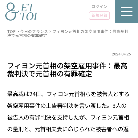
ログイン
新規登録
内
TOP
>
今日のフランス
>
フィヨン元首相の架空雇用事件：最高裁判
容
決で元首相の有罪確定
を
ス
キ
2024.04.25
ッ
プ
フィヨン元首相の架空雇用事件：最高
裁判決で元首相の有罪確定
最高裁は24日、フィヨン元首相らを被告人とする
LUXE
PARIS 14℃ / 12℃
リュクス
架空雇用事件の上告審判決を言い渡した。3人の
FR 09:18 ／ JP 16:18
GOURMET
被告人の有罪判決を支持したが、フィヨン元首相
1€＝182.37円
グルメ
エトワとは
の量刑と、元首相夫妻に命じられた被害者への返
お問い合わせ
LIFE STYLE
ライフスタイル
広告掲載