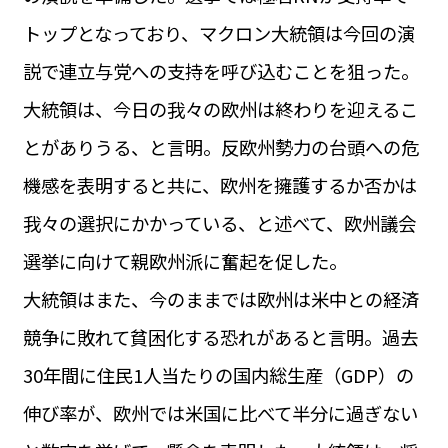
運営会社
トップとなっており、マクロン大統領は今回の演
BUSINESS
サイトポリシー
ビジネス・キャリア
説で連立与党への支持を呼び込むことを狙った。
INFOS PRATIQUES
大統領は、今日の我々の欧州は終わりを迎えるこ
フランス生活
とがありうる、と言明。反欧州勢力の台頭への危
TAG
タグ
#トゥールーズ Toulouse
#レンタカー
#フランス旅行
機感を表明すると共に、欧州を擁護するか否かは
#パリ
#お土産
#トリビア
#データで読み解くフランス
我々の選択にかかっている、と述べて、欧州議会
#フランス郵便情報
#フランス交通機関
#求人
#フランスの教育制度
#アプリ
#いざという時に
選挙に向けて親欧州派に奮起を促した。
#カルカッソンヌ Carcassonne
#サステナブル
#フランス生活
#レシピ
#ビューティー
#コスメ
大統領はまた、今のままでは欧州は米中との経済
#アルザス地方
#フランスの地方
#フロマージュ
#おでかけ
#歴史
#お菓子
#SDGs
#アート
#車生活
競争に敗れて貧困化する恐れがあると言明。過去
30年間に住民1人当たりの国内総生産（GDP）の
伸び率が、欧州では米国に比べて半分に過ぎない