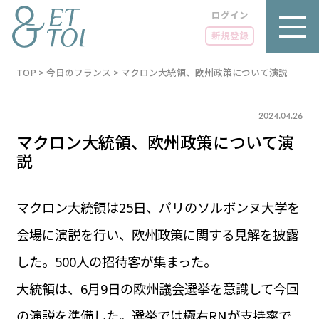
ログイン
新規登録
内
TOP
>
今日のフランス
>
マクロン大統領、欧州政策について演説
容
を
ス
キ
2024.04.26
ッ
マクロン大統領、欧州政策について演
プ
説
マクロン大統領は25日、パリのソルボンヌ大学を
LUXE
PARIS 14℃ / 12℃
リュクス
会場に演説を行い、欧州政策に関する見解を披露
FR 14:18 ／ JP 21:18
した。500人の招待客が集まった。
GOURMET
1€＝182.18円
グルメ
エトワとは
大統領は、6月9日の欧州議会選挙を意識して今回
お問い合わせ
LIFE STYLE
ライフスタイル
の演説を準備した。選挙では極右RNが支持率で
広告掲載