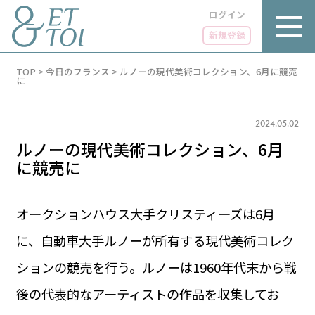
ログイン
新規登録
内
TOP
>
今日のフランス
>
ルノーの現代美術コレクション、6月に競売
容
に
を
ス
キ
2024.05.02
ッ
プ
ルノーの現代美術コレクション、6月
に競売に
オークションハウス大手クリスティーズは6月
LUXE
PARIS 14℃ / 12℃
リュクス
に、自動車大手ルノーが所有する現代美術コレク
FR 09:22 ／ JP 16:22
GOURMET
ションの競売を行う。ルノーは1960年代末から戦
1€＝182.37円
グルメ
エトワとは
後の代表的なアーティストの作品を収集してお
お問い合わせ
LIFE STYLE
ライフスタイル
広告掲載