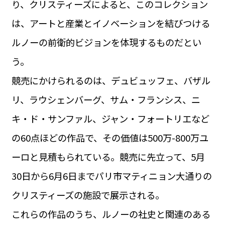
り、クリスティーズによると、このコレクション
運営会社
BUSINESS
サイトポリシー
は、アートと産業とイノベーションを結びつける
ビジネス・キャリア
ルノーの前衛的ビジョンを体現するものだとい
INFOS PRATIQUES
フランス生活
う。
TAG
競売にかけられるのは、デュビュッフェ、バザル
タグ
#トゥールーズ Toulouse
#レンタカー
#フランス旅行
リ、ラウシェンバーグ、サム・フランシス、ニ
#パリ
#お土産
#トリビア
#データで読み解くフランス
#フランス郵便情報
#フランス交通機関
#求人
キ・ド・サンファル、ジャン・フォートリエなど
#フランスの教育制度
#アプリ
#いざという時に
#カルカッソンヌ Carcassonne
#サステナブル
の60点ほどの作品で、その価値は500万-800万ユ
#フランス生活
#レシピ
#ビューティー
#コスメ
ーロと見積もられている。競売に先立って、5月
#アルザス地方
#フランスの地方
#フロマージュ
#おでかけ
#歴史
#お菓子
#SDGs
#アート
#車生活
30日から6月6日までパリ市マティニョン大通りの
クリスティーズの施設で展示される。
これらの作品のうち、ルノーの社史と関連のある