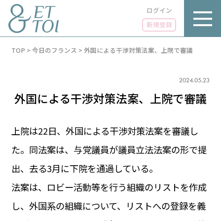
ログイン
新規登録
内
TOP
>
今日のフランス
>
外国による干渉対策法案、上院で審議
容
を
ス
キ
2024.05.23
ッ
外国による干渉対策法案、上院で審議
プ
上院は22日、外国による干渉対策法案を審議し
た。同法案は、与党議員が議員立法法案の形で提
LUXE
PARIS 14℃ / 12℃
リュクス
出、去る3月に下院を通過している。
FR 05:16 ／ JP 12:16
GOURMET
法案は、ロビー活動等を行う組織のリストを作成
1€＝182.72円
グルメ
エトワとは
し、外国系の組織について、リストへの登録を義
お問い合わせ
LIFE STYLE
ライフスタイル
広告掲載