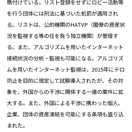
務付けている。リスト登録をせずにロビー活動等
運営会社
BUSINESS
サイトポリシー
を行う団体には刑法に基づいた処罰が適用され
ビジネス・キャリア
る。リストは、公的機関のHATVP（閣僚の資産状
INFOS PRATIQUES
フランス生活
況を監視する等の任を負う独立機関）が管理す
TAG
る。また、アルゴリズムを用いたインターネット
タグ
#トゥールーズ Toulouse
#レンタカー
#フランス旅行
接続状況の分析・監視も可能になる。アルゴリズ
#パリ
#お土産
#トリビア
#データで読み解くフランス
#フランス郵便情報
#フランス交通機関
#求人
ムを用いたインターネット監視は、2015年にテロ
#フランスの教育制度
#アプリ
#いざという時に
#カルカッソンヌ Carcassonne
#サステナブル
防止を目的に限定して試験導入されたが、その対
#フランス生活
#レシピ
#ビューティー
#コスメ
象を、外国からの干渉に関係する一連の案件に拡
#アルザス地方
#フランスの地方
#フロマージュ
#おでかけ
#歴史
#お菓子
#SDGs
#アート
#車生活
大する。また、外国による干渉に携わった個人、
企業、団体の資産凍結を可能にする条項も盛り込
まれた。