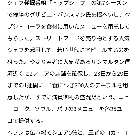
シェフ発掘番組「トップシェフ」の第7シーズン
運営会社
BUSINESS
サイトポリシー
で優勝のグザビエ・パンスマン氏を招へいし、ペ
ビジネス・キャリア
プシ・コーラを食材に用いたメニューを用意して
INFOS PRATIQUES
フランス生活
もらった。ストリートフードを売り物とする人気
TAG
シェフを起用して、若い世代にアピールするのを
タグ
#トゥールーズ Toulouse
#レンタカー
#フランス旅行
狙った。やはり若者に人気があるサンマルタン運
#パリ
#お土産
#トリビア
#データで読み解くフランス
#フランス郵便情報
#フランス交通機関
#求人
河近くに2フロアの店舗を確保し、23日から29日
#フランスの教育制度
#アプリ
#いざという時に
#カルカッソンヌ Carcassonne
#サステナブル
までの1週間に、1食につき200人のテーブルを用
#フランス生活
#レシピ
#ビューティー
#コスメ
意したが、すでに満員御礼の盛況だという。ニュ
#アルザス地方
#フランスの地方
#フロマージュ
#おでかけ
#歴史
#お菓子
#SDGs
#アート
#車生活
ーヨーク、ソウル、パリの3メニューを各25ユー
ロで提供する。
ペプシは仏市場でシェア5％と、王者のコカ・コ