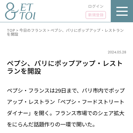
ログイン
新規登録
内
TOP
>
今日のフランス
>
ペプシ、パリにポップアップ・レストラン
容
を開設
を
ス
キ
2024.05.28
ッ
プ
ペプシ、パリにポップアップ・レスト
ランを開設
ペプシ・フランスは29日まで、パリ市内でポップ
LUXE
PARIS 14℃ / 12℃
リュクス
アップ・レストラン「ペプシ・フードストリート
FR 08:32 ／ JP 15:32
GOURMET
ダイナー」を開く。フランス市場でのシェア拡大
1€＝182.37円
グルメ
エトワとは
をにらんだ話題作りの一環で開いた。
お問い合わせ
LIFE STYLE
ライフスタイル
広告掲載