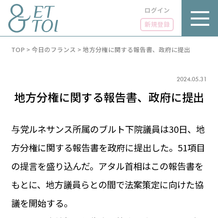
ログイン
新規登録
内
TOP
>
今日のフランス
>
地方分権に関する報告書、政府に提出
容
を
ス
キ
2024.05.31
ッ
地方分権に関する報告書、政府に提出
プ
与党ルネサンス所属のブルト下院議員は30日、地
方分権に関する報告書を政府に提出した。51項目
LUXE
PARIS 14℃ / 12℃
リュクス
の提言を盛り込んだ。アタル首相はこの報告書を
FR 07:05 ／ JP 14:05
GOURMET
もとに、地方議員らとの間で法案策定に向けた協
1€＝182.49円
グルメ
エトワとは
議を開始する。
お問い合わせ
LIFE STYLE
ライフスタイル
広告掲載