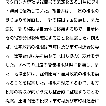
マクロン大統領は報告書の策定を去る11月にブル
運営会社
BUSINESS
サイトポリシー
ト議員に依頼していた。報告書は、一連の権限の
ビジネス・キャリア
割り振りを見直し、一部の権限は国に戻し、また
INFOS PRATIQUES
フランス生活
逆に一部の権限は自治体に移譲する形で、自治体
TAG
間の役割分担を明確にすることを提案した。例え
タグ
#トゥールーズ Toulouse
#レンタカー
#フランス旅行
ば、住宅政策の権限は市町村及び市町村連合に委
#パリ
#お土産
#トリビア
#データで読み解くフランス
#フランス郵便情報
#フランス交通機関
#求人
ね、連帯給付は県に委ねる（国も協力）方針を示
#フランスの教育制度
#アプリ
#いざという時に
#カルカッソンヌ Carcassonne
#サステナブル
した。すべての国道の管理権限は県に移譲し、ま
#フランス生活
#レシピ
#ビューティー
#コスメ
た、地域圏には、経済開発・雇用政策の権限を委
#アルザス地方
#フランスの地方
#フロマージュ
#おでかけ
#歴史
#お菓子
#SDGs
#アート
#車生活
ねることを提案した。権限に対応する形で、地方
税等の税収が向かう先も整合的に整理することを
提案。土地関連の税収は市町村及び市町村連合に