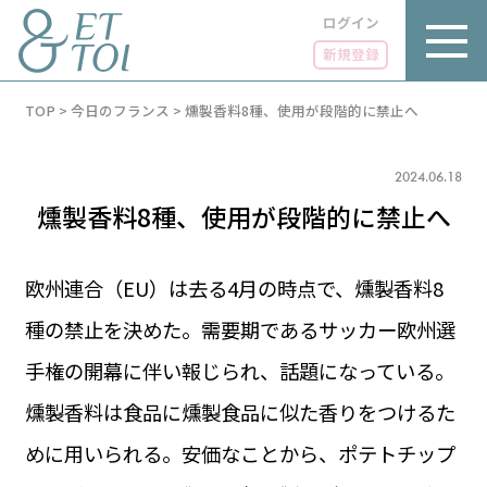
ログイン
新規登録
内
TOP
>
今日のフランス
>
燻製香料8種、使用が段階的に禁止へ
容
を
ス
キ
2024.06.18
ッ
燻製香料8種、使用が段階的に禁止へ
プ
欧州連合（EU）は去る4月の時点で、燻製香料8
種の禁止を決めた。需要期であるサッカー欧州選
LUXE
PARIS 14℃ / 12℃
リュクス
手権の開幕に伴い報じられ、話題になっている。
FR 03:56 ／ JP 10:56
GOURMET
燻製香料は食品に燻製食品に似た香りをつけるた
1€＝182.16円
グルメ
エトワとは
めに用いられる。安価なことから、ポテトチップ
お問い合わせ
LIFE STYLE
ライフスタイル
広告掲載