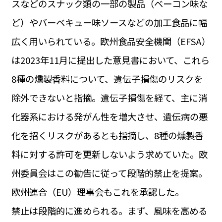
スなどのスナック類の一部の製品（ベーコン味な
運営会社
BUSINESS
サイトポリシー
ど）やバーベキュー味ソースなどの加工食品に幅
ビジネス・キャリア
広く用いられている。欧州食品安全機関（EFSA）
INFOS PRATIQUES
フランス生活
は2023年11月に提出した意見書において、これら
TAG
8種の燻製香料について、遺伝子損傷のリスクを
タグ
#トゥールーズ Toulouse
#レンタカー
#フランス旅行
除外できないと指摘。遺伝子損傷を経て、主に消
#パリ
#お土産
#トリビア
#データで読み解くフランス
#フランス郵便情報
#フランス交通機関
#求人
化器系における発がん性を増大させ、遺伝病の悪
#フランスの教育制度
#アプリ
#いざという時に
#カルカッソンヌ Carcassonne
#サステナブル
化を招くリスクがあるとも指摘し、8種の燻製香
#フランス生活
#レシピ
#ビューティー
#コスメ
料に対する許可を更新しないよう求めていた。欧
#アルザス地方
#フランスの地方
#フロマージュ
#おでかけ
#歴史
#お菓子
#SDGs
#アート
#車生活
州委員会はこの勧告に従って段階的禁止を提案。
欧州連合（EU）理事会もこれを承認した。
禁止は段階的に進められる。まず、風味を高める