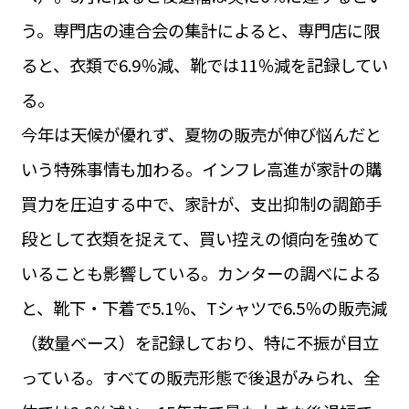
運営会社
う。専門店の連合会の集計によると、専門店に限
BUSINESS
サイトポリシー
ビジネス・キャリア
ると、衣類で6.9％減、靴では11％減を記録してい
INFOS PRATIQUES
る。
フランス生活
今年は天候が優れず、夏物の販売が伸び悩んだと
TAG
タグ
#トゥールーズ Toulouse
#レンタカー
#フランス旅行
いう特殊事情も加わる。インフレ高進が家計の購
#パリ
#お土産
#トリビア
#データで読み解くフランス
買力を圧迫する中で、家計が、支出抑制の調節手
#フランス郵便情報
#フランス交通機関
#求人
#フランスの教育制度
#アプリ
#いざという時に
段として衣類を捉えて、買い控えの傾向を強めて
#カルカッソンヌ Carcassonne
#サステナブル
#フランス生活
#レシピ
#ビューティー
#コスメ
いることも影響している。カンターの調べによる
#アルザス地方
#フランスの地方
#フロマージュ
#おでかけ
#歴史
#お菓子
#SDGs
#アート
#車生活
と、靴下・下着で5.1％、Tシャツで6.5％の販売減
（数量ベース）を記録しており、特に不振が目立
っている。すべての販売形態で後退がみられ、全