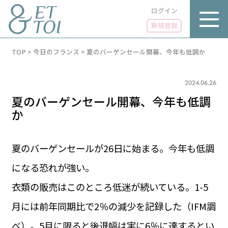
ログイン
新規登録
内
TOP
>
今日のフランス
>
夏のバーゲンセール開幕、今年も低調か
容
を
ス
キ
2024.06.26
ッ
夏のバーゲンセール開幕、今年も低調
プ
か
夏のバーゲンセールが26日に始まる。今年も低調
LUXE
PARIS 14℃ / 12℃
リュクス
になる恐れが強い。
FR 22:44 ／ JP 05:44
衣類の販売はこのところ低迷が続いている。1-5
GOURMET
1€＝182.37円
グルメ
エトワとは
月には前年同期比で2％の減少を記録した（IFM調
お問い合わせ
LIFE STYLE
ライフスタイル
べ）。5月に限ると後退幅は実に6％に達するとい
広告掲載