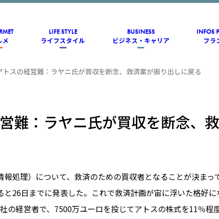
RMET
LIFE STYLE
BUSINESS
INFOS 
ルメ
ライフスタイル
ビジネス・キャリア
フラ
アトスの経営難：ラヤニ氏が買収を断念、救済案が振り出しに戻る
営難：ラヤニ氏が買収を断念、
情報処理）について、救済のための買収者となることが決まっ
ると26日までに発表した。これで救済計画が宙に浮いた格好に
int社の経営者で、7500万ユーロを投じてアトスの株式を11％