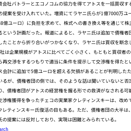
資会社バトラーとエコノコムの協力を得てアトスを一括買収す
の提案を受け入れていた。増資にてラヤニ氏らが1億7000万ユ
48億ユーロ）に負担を求めて、株式への書き換え等を通じて株
PARIS
るという計画だった。報道によると、ラヤニ氏は追加で債権者
FR 
したことから折り合いがつかなくなり、ラヤニ氏は買収を断念
1€
Toulouse
#レンタカー
int社は企業規模がアトスに比べてごく小さく、もともと買収者
行
#パリ
#お土産
#トリビア
ら再交渉をするつもりで適当に条件を提示して交渉権を得たと
エトワ
み解くフランス
ス会計に追加で5億ユーロを超える欠損があることが判明した
お問い
便情報
#フランス交通機関
広告掲
いるが、債権者団の側では、そのような話は聞いていないと否
ランスの教育制度
#アプリ
運営会
り、債権者団がアトスの経営権を握る形での救済がなされる可
サイト
時に
交渉権獲得を争ったチェコの実業家クレティンスキーは、改め
Carcassonne
#サステナブル
クレティンスキー氏復活の目もある。ただ、債権者団の大半は
活
#レシピ
#ビューティー
氏の提案には反対しており、実現は困難とみられている。
アルザス地方
#フランスの地方
arch