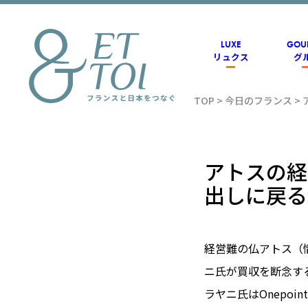
内
容
を
ス
LUXE
GOU
キ
リュクス
グ
ッ
プ
TOP
>
今日のフランス
>
フラン
ス情報
アトスの経
出しに戻る
メディ
経営難の仏アトス（
アのET
ニ氏が買収を断念す
ラヤニ氏はOnepo