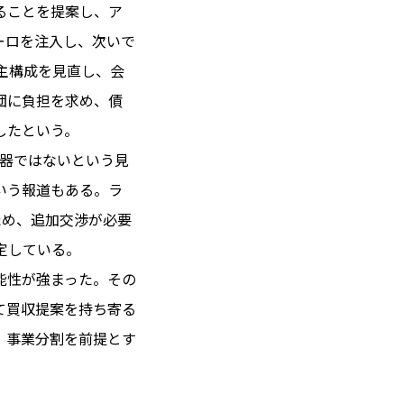
ることを提案し、ア
ーロを注入し、次いで
主構成を見直し、会
 14℃ / 12℃
団に負担を求め、債
23:59 ／ JP 06:59
したという。
＝182.37円
の器ではないという見
いう報道もある。ラ
とは
ため、追加交渉が必要
合わせ
載
定している。
社
能性が強まった。その
ポリシー
て買収提案を持ち寄る
、事業分割を前提とす