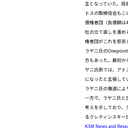
TOI（エ
主となっていた。投
トスの取締役会もこ
トワ）
債権者団（負債額は
LUXE
TAG
社の立て直しを進め
リュクス
タグ
権者団がこれを拒否
#トゥールーズ 
ラヤニ氏のOnepo
GOURMET
#フランス旅
方もあった。最初か
グルメ
#データで読
ヤニ氏側では、アト
#フランス郵
になったと主張して
LIFE STYLE
#求人
#フ
ライフスタイル
ラヤニ氏の撤退によ
#いざという
一方で、ラヤニ氏と
#カルカッソンヌ 
考えを示しており、
BUSINESS
#フランス生
ビジネス・キャリア
るクレティンスキー
#コスメ
#
KSM News and Rese