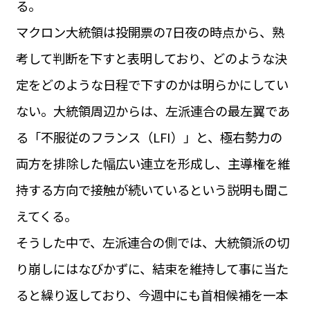
る。
運営会社
BUSINESS
サイトポリシー
マクロン大統領は投開票の7日夜の時点から、熟
ビジネス・キャリア
考して判断を下すと表明しており、どのような決
INFOS PRATIQUES
フランス生活
定をどのような日程で下すのかは明らかにしてい
TAG
ない。大統領周辺からは、左派連合の最左翼であ
タグ
#トゥールーズ Toulouse
#レンタカー
#フランス旅行
る「不服従のフランス（LFI）」と、極右勢力の
#パリ
#お土産
#トリビア
#データで読み解くフランス
#フランス郵便情報
#フランス交通機関
#求人
両方を排除した幅広い連立を形成し、主導権を維
#フランスの教育制度
#アプリ
#いざという時に
#カルカッソンヌ Carcassonne
#サステナブル
持する方向で接触が続いているという説明も聞こ
#フランス生活
#レシピ
#ビューティー
#コスメ
えてくる。
#アルザス地方
#フランスの地方
#フロマージュ
#おでかけ
#歴史
#お菓子
#SDGs
#アート
#車生活
そうした中で、左派連合の側では、大統領派の切
り崩しにはなびかずに、結束を維持して事に当た
ると繰り返しており、今週中にも首相候補を一本