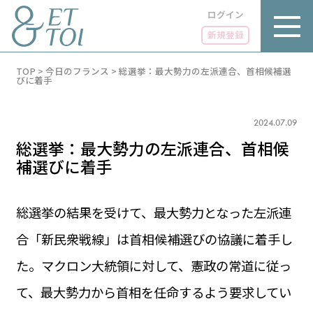
ログイン
新規登録
内
TOP
>
今日のフランス
>
総選挙：最大勢力の左派連合、首相候補選
容
びに着手
を
ス
キ
2024.07.09
ッ
プ
総選挙：最大勢力の左派連合、首相候
補選びに着手
総選挙の結果を受けて、最大勢力となった左派連
LUXE
PARIS 14℃ / 12℃
リュクス
合「新民衆戦線」は首相候補選びの協議に着手し
FR 08:41 ／ JP 15:41
GOURMET
た。マクロン大統領に対して、憲政の常道に従っ
1€＝182.37円
グルメ
エトワとは
て、最大勢力から首相を任命するよう要求してい
お問い合わせ
LIFE STYLE
ライフスタイル
広告掲載