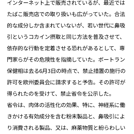
インターネット上で販売されているが、最近では
運営会社
BUSINESS
サイトポリシー
たばこ販売店での取り扱いも広がっていた。合法
ビジネス・キャリア
的な成分しか含まれていないが、若い世代に鼻吸
INFOS PRATIQUES
フランス生活
引というコカイン摂取と同じ方法を普及させて、
TAG
依存的な行動を定着させる恐れがあるとして、専
タグ
#トゥールーズ Toulouse
#レンタカー
#フランス旅行
門家らがその危険性を指摘していた。ボートラン
#パリ
#お土産
#トリビア
#データで読み解くフランス
#フランス郵便情報
#フランス交通機関
#求人
保健相は去る6月3日の時点で、禁止措置の施行の
#フランスの教育制度
#アプリ
#いざという時に
#カルカッソンヌ Carcassonne
#サステナブル
許可を欧州委員会に請求すると予告。その許可が
#フランス生活
#レシピ
#ビューティー
#コスメ
得られたのを受けて、禁止省令を公示した。
#アルザス地方
#フランスの地方
#フロマージュ
#おでかけ
#歴史
#お菓子
#SDGs
#アート
#車生活
省令は、肉体の活性化の効果、特に、神経系に働
きかける有効成分を含む粉末製品と、鼻吸引によ
り消費される製品、又は、麻薬物質と紛らわしい