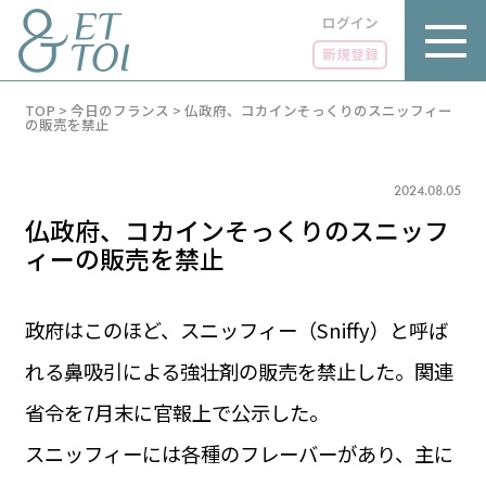
ログイン
新規登録
内
TOP
>
今日のフランス
>
仏政府、コカインそっくりのスニッフィー
容
の販売を禁止
を
ス
キ
2024.08.05
ッ
プ
仏政府、コカインそっくりのスニッフ
ィーの販売を禁止
政府はこのほど、スニッフィー（Sniffy）と呼ば
LUXE
PARIS 14℃ / 12℃
リュクス
れる鼻吸引による強壮剤の販売を禁止した。関連
FR 20:00 ／ JP 03:00
GOURMET
省令を7月末に官報上で公示した。
1€＝182.51円
グルメ
エトワとは
スニッフィーには各種のフレーバーがあり、主に
お問い合わせ
LIFE STYLE
ライフスタイル
広告掲載