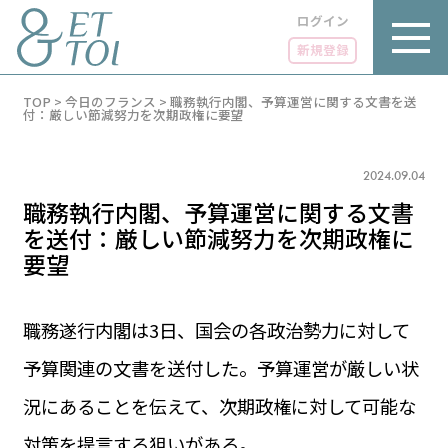
ログイン
新規登録
内
TOP
>
今日のフランス
>
職務執行内閣、予算運営に関する文書を送
容
付：厳しい節減努力を次期政権に要望
を
ス
キ
2024.09.04
ッ
プ
職務執行内閣、予算運営に関する文書
を送付：厳しい節減努力を次期政権に
要望
LUXE
PARIS 14℃ / 12℃
リュクス
職務遂行内閣は3日、国会の各政治勢力に対して
FR 20:09 ／ JP 03:09
予算関連の文書を送付した。予算運営が厳しい状
GOURMET
1€＝182.37円
グルメ
エトワとは
況にあることを伝えて、次期政権に対して可能な
お問い合わせ
LIFE STYLE
ライフスタイル
対策を提言する狙いがある。
広告掲載