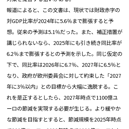
運営会社
報道によると、この文書は、現状では財政赤字の
BUSINESS
サイトポリシー
ビジネス・キャリア
対GDP比率が2024年に5.6％まで膨張すると予
INFOS PRATIQUES
想。従来の予測は5.1％だった。また、補正措置が
フランス生活
講じられないなら、2025年にも引き続き同比率が
TAG
タグ
#トゥールーズ Toulouse
#レンタカー
#フランス旅行
6.2％まで膨張するとの予測を示した。同じ仮定の
#パリ
#お土産
#トリビア
#データで読み解くフランス
下で、同比率は2026年に6.7％、2027年に6.5％と
#フランス郵便情報
#フランス交通機関
#求人
#フランスの教育制度
#アプリ
#いざという時に
なり、政府が欧州委員会に対して約束した「2027
#カルカッソンヌ Carcassonne
#サステナブル
#フランス生活
#レシピ
#ビューティー
#コスメ
年に3％以内」との目標から大幅に逸脱する。こ
#アルザス地方
#フランスの地方
#フロマージュ
#おでかけ
#歴史
#お菓子
#SDGs
#アート
#車生活
れを是正するとしたら、2027年時点で1100億ユ
ーロの節減を実現する必要が生じる。より緩やか
な節減を目指すとすると、節減規模を2025年時点