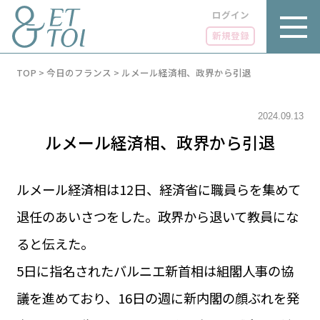
ログイン
新規登録
内
TOP
>
今日のフランス
>
ルメール経済相、政界から引退
容
を
ス
キ
2024.09.13
ッ
ルメール経済相、政界から引退
プ
ルメール経済相は12日、経済省に職員らを集めて
退任のあいさつをした。政界から退いて教員にな
LUXE
PARIS 14℃ / 12℃
リュクス
ると伝えた。
FR 06:31 ／ JP 13:31
GOURMET
5日に指名されたバルニエ新首相は組閣人事の協
1€＝182.37円
グルメ
エトワとは
議を進めており、16日の週に新内閣の顔ぶれを発
お問い合わせ
LIFE STYLE
ライフスタイル
広告掲載