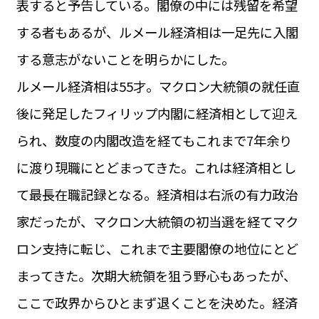
表すると予告している。閣僚の中には残留を希望
運営会社
BUSINESS
サイトポリシー
する者もあるが、ルメール経済相は一足先に入閣
ビジネス・キャリア
する意志がないことを明らかにした。
INFOS PRATIQUES
フランス生活
ルメール経済相は55才。マクロン大統領の就任直
TAG
後に発足したフィリップ内閣に経済相として迎え
タグ
#トゥールーズ Toulouse
#レンタカー
#フランス旅行
られ、数度の内閣改造を経てもこれまで7年余り
#パリ
#お土産
#トリビア
#データで読み解くフランス
#フランス郵便情報
#フランス交通機関
#求人
に渡り現職にとどまってきた。これは経済相とし
#フランスの教育制度
#アプリ
#いざという時に
#カルカッソンヌ Carcassonne
#サステナブル
て最長在職記録となる。経済相は右派の有力政治
#フランス生活
#レシピ
#ビューティー
#コスメ
家だったが、マクロン大統領の初当選を経てマク
#アルザス地方
#フランスの地方
#フロマージュ
#おでかけ
#歴史
#お菓子
#SDGs
#アート
#車生活
ロン支持に転じ、これまで主要閣僚の地位にとど
まってきた。次期大統領を狙う野心もあったが、
ここで政界からひとまず退くことを決めた。経済