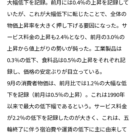
大幅低下を記録。前月には0.4％の上昇を記録して
運営会社
BUSINESS
サイトポリシー
いたが、これが大幅低下に転じたことで、全体の
ビジネス・キャリア
物価上昇率を大きく押し下げる要因になった。サ
INFOS PRATIQUES
フランス生活
ービス料金の上昇も2.4％となり、前月の3.0％の
TAG
上昇から値上がりの勢いが鈍った。工業製品は
タグ
#トゥールーズ Toulouse
#レンタカー
#フランス旅行
0.3％の低下、食料品は0.5％の上昇をそれぞれ記
#パリ
#お土産
#トリビア
#データで読み解くフランス
#フランス郵便情報
#フランス交通機関
#求人
録し、価格の安定ぶりが目立っている。
#フランスの教育制度
#アプリ
#いざという時に
#カルカッソンヌ Carcassonne
#サステナブル
9月の消費者物価は、前月比では1.2％の大幅な低
#フランス生活
#レシピ
#ビューティー
#コスメ
下を記録（前月は0.5％の上昇）。これは1990年
#アルザス地方
#フランスの地方
#フロマージュ
#おでかけ
#歴史
#お菓子
#SDGs
#アート
#車生活
以来で最大の低下幅であるという。サービス料金
が2.2％の低下を記録したのが大きく、これは、五
輪終了に伴う宿泊費や運賃の低下に主に由来して