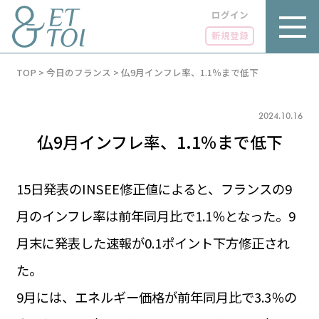
ログイン
新規登録
内
TOP
>
今日のフランス
>
仏9月インフレ率、1.1％まで低下
容
を
ス
キ
2024.10.16
ッ
仏9月インフレ率、1.1％まで低下
プ
15日発表のINSEE修正値によると、フランスの9
月のインフレ率は前年同月比で1.1％となった。9
LUXE
PARIS 14℃ / 12℃
リュクス
月末に発表した速報が0.1ポイント下方修正され
FR 08:05 ／ JP 15:05
GOURMET
た。
1€＝182.97円
グルメ
エトワとは
9月には、エネルギー価格が前年同月比で3.3％の
お問い合わせ
LIFE STYLE
ライフスタイル
広告掲載