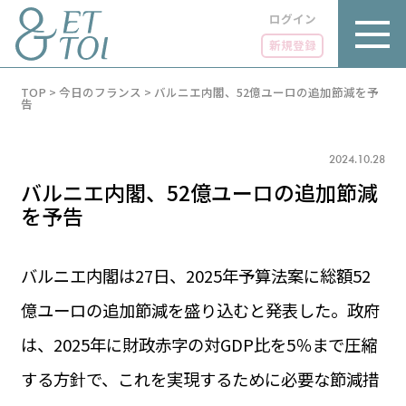
ログイン
新規登録
内
TOP
>
今日のフランス
>
バルニエ内閣、52億ユーロの追加節減を予
容
告
を
ス
キ
2024.10.28
ッ
プ
バルニエ内閣、52億ユーロの追加節減
を予告
バルニエ内閣は27日、2025年予算法案に総額52
LUXE
PARIS 14℃ / 12℃
リュクス
億ユーロの追加節減を盛り込むと発表した。政府
FR 18:03 ／ JP 01:03
GOURMET
は、2025年に財政赤字の対GDP比を5％まで圧縮
1€＝182.02円
グルメ
エトワとは
する方針で、これを実現するために必要な節減措
お問い合わせ
LIFE STYLE
ライフスタイル
広告掲載