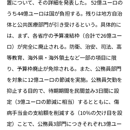
置について、その詳細を発表した。 52億ユーロの
運営会社
BUSINESS
サイトポリシー
うち44億ユーロは国が負担する。残りは地方自治
ビジネス・キャリア
体と公共医療部門が引き受けるという。具体的に
INFOS PRATIQUES
フランス生活
は、まず、各省庁の予算凍結枠（合計で26億ユー
TAG
ロ）が完全に廃止される。防衛、治安、司法、高
タグ
#トゥールーズ Toulouse
#レンタカー
#フランス旅行
等教育、海外県・海外領土など一部の項目に限
#パリ
#お土産
#トリビア
#データで読み解くフランス
#フランス郵便情報
#フランス交通機関
#求人
り、予算枠廃止が免除される。また、公務員部門
#フランスの教育制度
#アプリ
#いざという時に
#カルカッソンヌ Carcassonne
#サステナブル
を対象に12億ユーロの節減を実施。公務員欠勤を
#フランス生活
#レシピ
#ビューティー
#コスメ
抑止する目的で、待期期間を民間並み3日間に設
#アルザス地方
#フランスの地方
#フロマージュ
#おでかけ
#歴史
#お菓子
#SDGs
#アート
#車生活
定（3億ユーロの節減に相当）するとともに、傷
病手当金の支給額を削減する（10％の欠け目を設
定）ことで、公務員3部門につきそれぞれ3億ユー