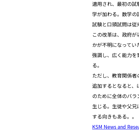
TOI（エ
適用され、最初の試験
学が加わる。数学の
トワ）
試験と口頭試問は従
LUXE
TAG
この改革は、政府が
リュクス
タグ
かが不明になってい
#トゥールーズ 
強調し、広く能力を
GOURMET
#フランス旅
る。
グルメ
#データで読
ただし、教育関係者
#フランス郵
追加するとなると、
LIFE STYLE
#求人
#フ
ライフスタイル
のために全体のバラ
#いざという
生じる。生徒や父兄
#カルカッソンヌ 
する向きもある。。
BUSINESS
#フランス生
ビジネス・キャリア
KSM News and Rese
#コスメ
#