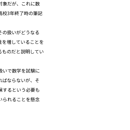
が対象だが、これに数
高校3年終了時の筆記
 14℃ / 12℃
その扱いがどうなる
17:51 ／ JP 00:51
性を増していることを
＝182.13円
るものだと説明してい
とは
扱いで数学を試験に
合わせ
載
ればならないが、そ
社
保するという必要も
ポリシー
いられることを懸念