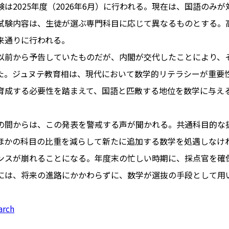
は2025年度（2026年6月）に行われる。現在は、国語のみ
試験内容は、生徒が選ぶ専門科目に応じて異なるものとする。
来通りに行われる。
PARIS
以前から予告していたものだが、内閣が交代したことにより、
FR 
た。ジュヌテ教育相は、現代において数学的リテラシーが重要
1€
Toulouse
#レンタカー
育成する必要性を踏まえて、国語と匹敵する地位を数学に与え
行
#パリ
#お土産
#トリビア
エトワ
み解くフランス
の間からは、この発表を警戒する声が聞かれる。共通科目的な
お問い
便情報
#フランス交通機関
広告掲
ほかの科目の比重を減らして新たに追加する数学を処遇しなけ
ランスの教育制度
#アプリ
運営会
ンスが崩れることになる。年度末の忙しい時期に、採点官を確
サイト
時に
には、将来の進路にかかわらずに、数学が選抜の手段として用
Carcassonne
#サステナブル
活
#レシピ
#ビューティー
arch
アルザス地方
#フランスの地方