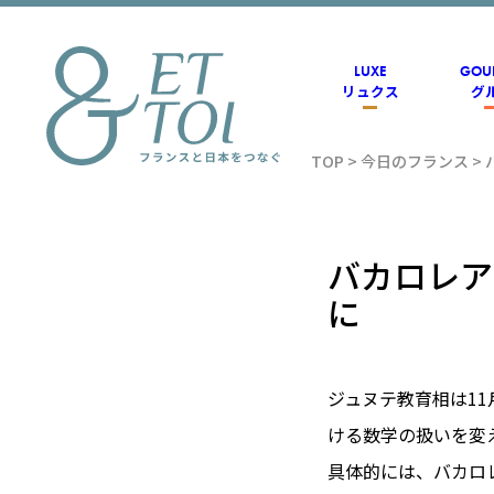
内
容
を
ス
LUXE
GOU
キ
リュクス
グ
ッ
プ
TOP
>
今日のフランス
>
フラン
ス情報
バカロレア
に
メディ
ジュヌテ教育相は1
アのET
ける数学の扱いを変
具体的には、バカロ