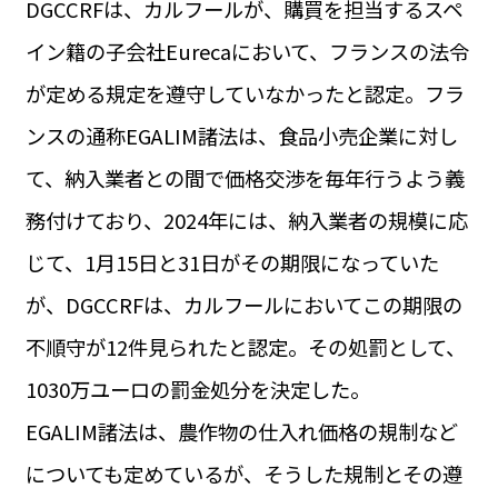
DGCCRFは、カルフールが、購買を担当するスペ
運営会社
BUSINESS
サイトポリシー
イン籍の子会社Eurecaにおいて、フランスの法令
ビジネス・キャリア
が定める規定を遵守していなかったと認定。フラ
INFOS PRATIQUES
フランス生活
ンスの通称EGALIM諸法は、食品小売企業に対し
TAG
て、納入業者との間で価格交渉を毎年行うよう義
タグ
#トゥールーズ Toulouse
#レンタカー
#フランス旅行
務付けており、2024年には、納入業者の規模に応
#パリ
#お土産
#トリビア
#データで読み解くフランス
#フランス郵便情報
#フランス交通機関
#求人
じて、1月15日と31日がその期限になっていた
#フランスの教育制度
#アプリ
#いざという時に
#カルカッソンヌ Carcassonne
#サステナブル
が、DGCCRFは、カルフールにおいてこの期限の
#フランス生活
#レシピ
#ビューティー
#コスメ
不順守が12件見られたと認定。その処罰として、
#アルザス地方
#フランスの地方
#フロマージュ
#おでかけ
#歴史
#お菓子
#SDGs
#アート
#車生活
1030万ユーロの罰金処分を決定した。
EGALIM諸法は、農作物の仕入れ価格の規制など
についても定めているが、そうした規制とその遵