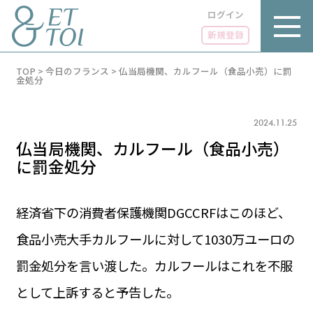
ログイン
新規登録
内
TOP
>
今日のフランス
>
仏当局機関、カルフール（食品小売）に罰
容
金処分
を
ス
キ
2024.11.25
ッ
プ
仏当局機関、カルフール（食品小売）
に罰金処分
経済省下の消費者保護機関DGCCRFはこのほど、
LUXE
PARIS 14℃ / 12℃
リュクス
食品小売大手カルフールに対して1030万ユーロの
FR 06:47 ／ JP 13:47
GOURMET
罰金処分を言い渡した。カルフールはこれを不服
1€＝182.37円
グルメ
エトワとは
として上訴すると予告した。
お問い合わせ
LIFE STYLE
ライフスタイル
広告掲載