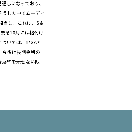
る見通しになっており、
そうした中でムーディ
相当し、これは、S＆
 14℃ / 12℃
去る10月には格付け
17:45 ／ JP 00:45
については、他の2社
＝182.09円
、今後は長期金利の
な展望を示せない限
とは
合わせ
載
社
ポリシー