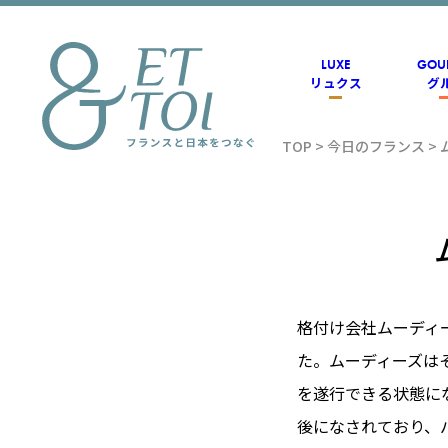
内
容
を
ス
LUXE
GOU
キ
リュクス
グ
ッ
プ
TOP
>
今日のフランス
>
フラン
ス情報
メディ
格付け会社ムーディー
た。ムーディーズは
アのET
を遂行できる状態に
後になされており、