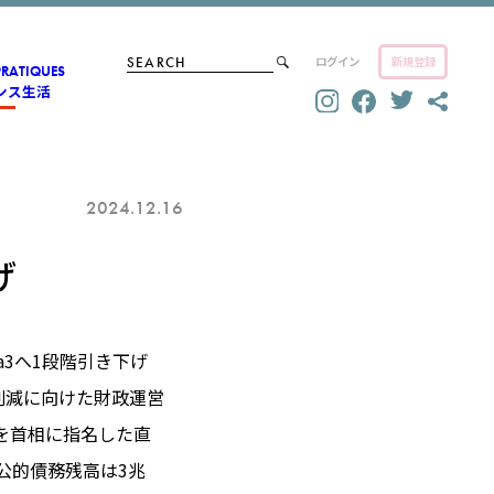
ログイン
新規登録
PRATIQUES
ンス生活
2024.12.16
げ
a3へ1段階引き下げ
削減に向けた財政運営
を首相に指名した直
公的債務残高は3兆