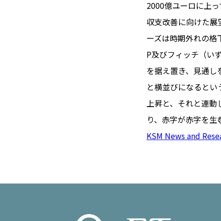
TOI（エ
2000億ユーロに上
収支改善に向けた展
トワ）
ーズは時期外れの格
LUXE
TAG
P及びフィッチ（い
リュクス
タグ
を据え置き、見通し
#トゥールーズ 
と横並びになるとい
GOURMET
#フランス旅
上昇と、それと連動
グルメ
#データで読
り、赤字が赤字を生
#フランス郵
KSM News and Rese
LIFE STYLE
#求人
#フ
ライフスタイル
#いざという
#カルカッソンヌ 
BUSINESS
#フランス生
ビジネス・キャリア
#コスメ
#