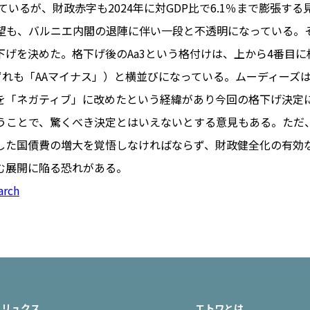
っているが、財政赤字も2024年に対GDP比で6.1％まで膨張す
望も、バルニエ内閣の退陣に伴い一段と不透明になっている。
下げを決めた。格下げ後のAa3という格付けは、上から4番目に
PARIS
ずれも「AAマイナス」）と横並びになっている。ムーディーズは
FR 
を「ネガティブ」に改めたという経緯があり今回の格下げ決定
1€
Toulouse
#レンタカー
うことで、驚くべき決定とはいえないとする意見もある。ただ
行
#パリ
#お土産
#トリビア
した国債費の増大を覚悟しなければならず、財政健全化の有効
エトワ
み解くフランス
む展開に陥る恐れがある。
お問い
便情報
#フランス交通機関
広告掲
arch
ランスの教育制度
#アプリ
運営会
サイト
時に
Carcassonne
#サステナブル
活
#レシピ
#ビューティー
アルザス地方
#フランスの地方
リュクス
エトワとは