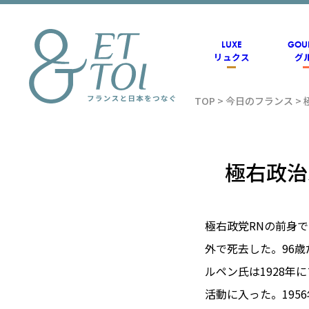
内
容
を
ス
LUXE
GOU
キ
リュクス
グ
ッ
プ
TOP
>
今日のフランス
>
フラン
ス情報
極右政治
メディ
極右政党RNの前身
外で死去した。96
アのET
ルペン氏は1928
活動に入った。19