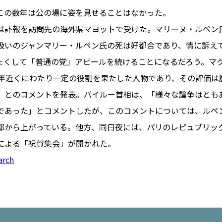
ュ
#おでかけ
#歴史
#お菓子
この数年は公の場に姿を見せることはなかった。
ート
#車生活
は訃報を訪問先の海外県マヨットで受けた。マリーヌ・ルペン
扱いのジャンマリー・ルペン氏の死は好都合であり、情に訴え
ょくして「普通の党」アピールを続けることになるだろう。マ
0年近くにわたり一定の役割を果たした人物であり、その評価は
」とのコメントを発表。バイルー首相は、「様々な論争はとも
であった」とコメントしたが、このコメントについては、ルペ
部から上がっている。他方、同日夜には、パリのレピュブリッ
による「祝賀集会」が開かれた。
arch