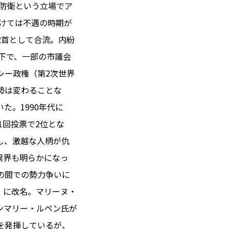
地防衛という立場でア
かけては不遇の時期が
党首として合流。内紛
 14℃ / 12℃
権下で、一部の市議会
03:36 ／ JP 10:36
シー政権（第2次世界
＝182.44円
勢は変わることな
た。1990年代に
とは
1回投票で2位とな
合わせ
載
し、激越な人柄が仇
社
限界も明らかになっ
ポリシー
の間での勢力争いに
合）に改名。マリーヌ・
ンマリー・ルペン氏が
を発揮しているが、