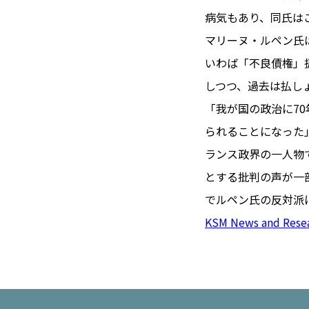
#フロマージ
INFOS PRATIQUES
病気もあり、同氏は
#SDGs
#ア
フランス生活
マリーヌ・ルペン氏
いわば「不良債権」
しつつ、過去は払し
「我が国の政治に7
られることになった
ランス政界の一人物
とする批判の声が一
でルペン氏の反対派
KSM News and Rese