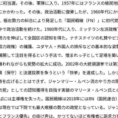
員に初当選。その後、軍隊に入り、1957年にはフランスの植民
にかかわった。その後、政治活動に復帰したが、1960年代に
には、極右勢力の糾合により発足した「国民戦線（FN）」に初代
PARIS
中で政治活動を続けた。1980年代に入り、ミッテラン左派政
FR 
勢力を伸ばして全国区の認知を得た。ナチスドイツの礼賛やビ
1€
Toulouse
#レンタカー
協力政権）の擁護、ユダヤ人・外国人の排斥などの基本的な姿
行
#パリ
#お土産
#トリビア
展開して注目を得るという手法で、憎まれっ子として足場を築い
エトワ
み解くフランス
舞われながらも党勢の拡大に成功。2002年の大統領選挙では第
お問い
便情報
#フランス交通機関
広告掲
領（保守）と決選投票を争うという「快挙」を達成した。しか
ランスの教育制度
#アプリ
運営会
持を広げることはできず、ジャンマリー・ルペン流のやり方の
サイト
時に
の党」としての認知獲得を目指す実娘のマリーヌ・ルペン氏と
Carcassonne
#サステナブル
半ばには主導権を失った。国民戦線は2018年にはRN（国民連
活
#レシピ
#ビューティー
は現在では下院でも最大規模の勢力の政党となっている。ジャ
アルザス地方
#フランスの地方
とフランス優先」の掛け声は、かつてないほど有権者に訴求力