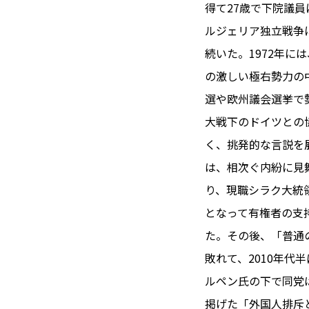
TOI（エ
得て27歳で下院議
ルジェリア独立戦争
トワ）
続いた。1972年
LUXE
TAG
の激しい極右勢力の
リュクス
タグ
選や欧州議会選挙で
#トゥールーズ 
大戦下のドイツとの
GOURMET
#フランス旅
く、挑発的な言説を
グルメ
#データで読
は、相次ぐ内紛に見
#フランス郵
り、現職シラク大統
LIFE STYLE
#求人
#フ
となって有権者の支
ライフスタイル
#いざという
た。その後、「普通
#カルカッソンヌ 
敗れて、2010年代
BUSINESS
#フランス生
ビジネス・キャリア
ルペン氏の下で同党
#コスメ
#
掲げた「外国人排斥