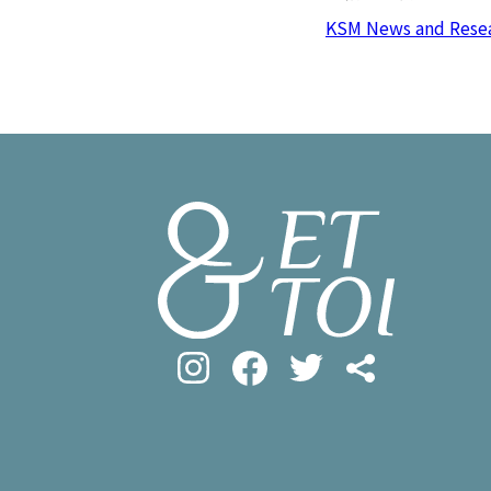
#フロマージ
INFOS PRATIQUES
KSM News and Rese
#SDGs
#ア
フランス生活