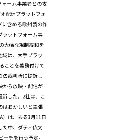
フォーム事業者との攻
デオ配信プラットフォ
グに含める欧州製の作
 14℃ / 12℃
プラットフォーム事
00:52 ／ JP 07:52
での大幅な規制緩和を
＝182.57円
地域は、大手プラッ
けることを義務付けて
とは
の法裁判所に提訴し
合わせ
載
映から放映・配信が
社
提訴した。2社は、こ
ポリシー
のはおかしいと主張
）は、去る3月11日
した中、ダティ仏文
ピーチを行う予定。