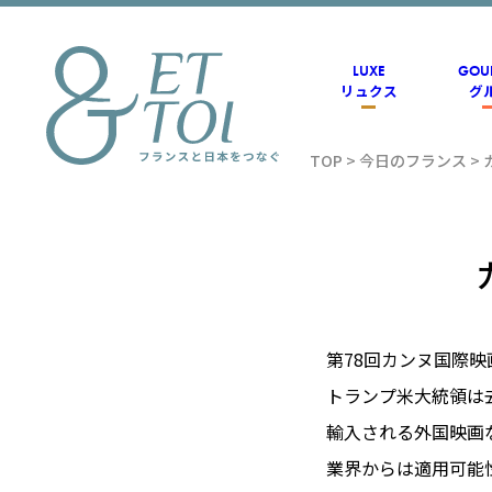
内
容
を
ス
LUXE
GOU
キ
リュクス
グ
ッ
プ
TOP
>
今日のフランス
>
フラン
ス情報
メディ
第78回カンヌ国際映
トランプ米大統領は
アのET
輸入される外国映画
業界からは適用可能