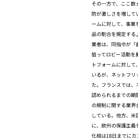
TOI（エ
その一方で、ここ数
防が激しさを増して
トワ）
ームに対して、事業
LUXE
TAG
品の割合を規定する
リュクス
タグ
業者は、同指令が「
#トゥールーズ 
狙ってロビー活動を
GOURMET
#フランス旅
トフォームに対して
グルメ
#データで読
いるが、ネットフリ
#フランス郵
た。フランスでは、
LIFE STYLE
#求人
#フ
認められるまでの期
ライフスタイル
#いざという
の規制に関する業界
#カルカッソンヌ 
している。他方、米
BUSINESS
#フランス生
ビジネス・キャリア
に、欧州の保護主義
#コスメ
#
化相は18日までに