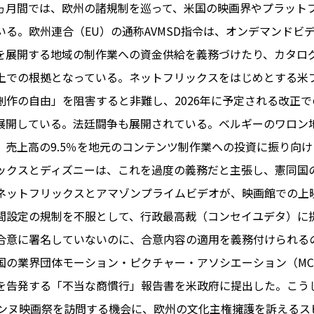
ヵ月間では、欧州の諸規制を巡って、米国の映画界やプラット
いる。欧州連合（EU）の通称AVMSD指令は、オンデマンドビ
を展開する地域の制作業への資金供給を義務づけたり、カタロ
PARIS
上での根拠となっている。ネットフリックスをはじめとする米
FR 
創作の自由」を阻害すると非難し、2026年に予定される改正
1€
Toulouse
#レンタカー
展開している。法廷闘争も展開されている。ベルギーのワロン
行
#パリ
#お土産
#トリビア
、売上高の9.5％を地元のコンテンツ制作業への投資に振り向
エトワ
み解くフランス
ックスとディズニーは、これを過度の義務だと主張し、憲同国
お問い
便情報
#フランス交通機関
広告掲
ネットフリックスとアマゾンプライムビデオが、映画館での上
ランスの教育制度
#アプリ
運営会
間設定の規制を不服として、行政最高裁（コンセイユデタ）に
サイト
時に
合意に署名していないのに、合意内容の適用を義務付けられる
Carcassonne
#サステナブル
国の業界団体モーション・ピクチャー・アソシエーション（MCA
活
#レシピ
#ビューティー
を告発する「不当な商慣行」報告書を米政府に提出した。こう
アルザス地方
#フランスの地方
カンヌ映画祭を訪問する機会に、欧州の文化主権擁護を訴えるス