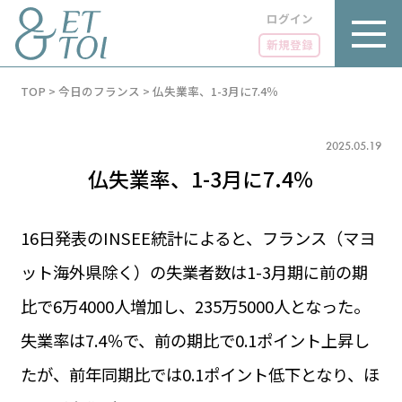
ログイン
新規登録
内
TOP
>
今日のフランス
>
仏失業率、1-3月に7.4％
容
を
ス
キ
2025.05.19
ッ
仏失業率、1-3月に7.4％
プ
16日発表のINSEE統計によると、フランス（マヨ
ット海外県除く）の失業者数は1-3月期に前の期
LUXE
PARIS 14℃ / 12℃
リュクス
比で6万4000人増加し、235万5000人となった。
FR 23:44 ／ JP 06:44
GOURMET
失業率は7.4％で、前の期比で0.1ポイント上昇し
1€＝182.52円
グルメ
エトワとは
たが、前年同期比では0.1ポイント低下となり、ほ
お問い合わせ
LIFE STYLE
ライフスタイル
広告掲載