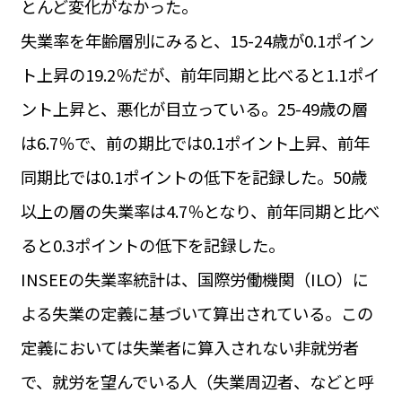
とんど変化がなかった。
運営会社
BUSINESS
サイトポリシー
失業率を年齢層別にみると、15-24歳が0.1ポイン
ビジネス・キャリア
ト上昇の19.2％だが、前年同期と比べると1.1ポイ
INFOS PRATIQUES
フランス生活
ント上昇と、悪化が目立っている。25-49歳の層
TAG
は6.7％で、前の期比では0.1ポイント上昇、前年
タグ
#トゥールーズ Toulouse
#レンタカー
#フランス旅行
同期比では0.1ポイントの低下を記録した。50歳
#パリ
#お土産
#トリビア
#データで読み解くフランス
#フランス郵便情報
#フランス交通機関
#求人
以上の層の失業率は4.7％となり、前年同期と比べ
#フランスの教育制度
#アプリ
#いざという時に
#カルカッソンヌ Carcassonne
#サステナブル
ると0.3ポイントの低下を記録した。
#フランス生活
#レシピ
#ビューティー
#コスメ
INSEEの失業率統計は、国際労働機関（ILO）に
#アルザス地方
#フランスの地方
#フロマージュ
#おでかけ
#歴史
#お菓子
#SDGs
#アート
#車生活
よる失業の定義に基づいて算出されている。この
定義においては失業者に算入されない非就労者
で、就労を望んでいる人（失業周辺者、などと呼