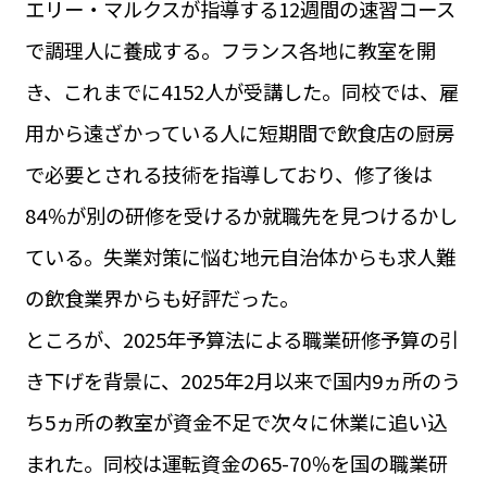
エリー・マルクスが指導する12週間の速習コース
運営会社
BUSINESS
サイトポリシー
で調理人に養成する。フランス各地に教室を開
ビジネス・キャリア
き、これまでに4152人が受講した。同校では、雇
INFOS PRATIQUES
フランス生活
用から遠ざかっている人に短期間で飲食店の厨房
TAG
で必要とされる技術を指導しており、修了後は
タグ
#トゥールーズ Toulouse
#レンタカー
#フランス旅行
84％が別の研修を受けるか就職先を見つけるかし
#パリ
#お土産
#トリビア
#データで読み解くフランス
#フランス郵便情報
#フランス交通機関
#求人
ている。失業対策に悩む地元自治体からも求人難
#フランスの教育制度
#アプリ
#いざという時に
#カルカッソンヌ Carcassonne
#サステナブル
の飲食業界からも好評だった。
#フランス生活
#レシピ
#ビューティー
#コスメ
ところが、2025年予算法による職業研修予算の引
#アルザス地方
#フランスの地方
#フロマージュ
#おでかけ
#歴史
#お菓子
#SDGs
#アート
#車生活
き下げを背景に、2025年2月以来で国内9ヵ所のう
ち5ヵ所の教室が資金不足で次々に休業に追い込
まれた。同校は運転資金の65-70％を国の職業研