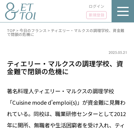
ログイン
新規登録
内
TOP
>
今日のフランス
>
ティエリー・マルクスの調理学校、資金難
容
で閉鎖の危機に
を
ス
キ
2025.05.21
ッ
プ
ティエリー・マルクスの調理学校、資
金難で閉鎖の危機に
著名料理人ティエリー・マルクスの調理学校
LUXE
PARIS 14℃ / 12℃
リュクス
「Cuisine mode d’emploi(s)」が資金難に見舞わ
FR 05:14 ／ JP 12:14
GOURMET
れている。同校は、職業研修センターとして2012
1€＝182.73円
グルメ
エトワとは
年に開所、無職者や生活困窮者を受け入れ、ティ
お問い合わせ
LIFE STYLE
ライフスタイル
広告掲載