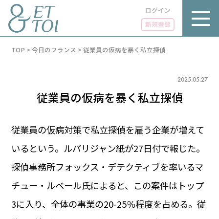
ログイン
新規登録
内
TOP
>
今日のフランス
>
従業員の仮病を暴く私立探偵
容
を
ス
キ
2025.05.27
ッ
従業員の仮病を暴く私立探偵
プ
従業員の仮病対策で私立探偵を雇う企業が増えて
いるという。ルパリジャン紙が27日付で報じた。
LUXE
PARIS 14℃ / 12℃
リュクス
探偵事務所フォックス・デテクティブを率いるマ
FR 19:54 ／ JP 02:54
GOURMET
チュー・ルベール氏によると、この案件はトップ
1€＝182.37円
グルメ
エトワとは
3に入り、全体の事業の20-25％程度を占める。従
お問い合わせ
LIFE STYLE
ライフスタイル
広告掲載