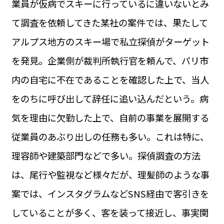
業員が仮病でスキーに行っているに違いないとみ
運営会社
BUSINESS
サイトポリシー
て調査を依頼してきた某社の案件では、果たして
ビジネス・キャリア
アルプス地方のスキー場で私立探偵がターゲット
INFOS PRATIQUES
フランス生活
を発見。企業側が裁判所執行官を頼んで、パリ市
TAG
内の自宅に不在であることを確認した上で、当人
タグ
#トゥールーズ Toulouse
#レンタカー
#フランス旅行
をのちに呼び出して辞任に追い込んだという。病
#パリ
#お土産
#トリビア
#データで読み解くフランス
#フランス郵便情報
#フランス交通機関
#求人
気を理由に欠勤した上で、自前の事業を展開する
#フランスの教育制度
#アプリ
#いざという時に
#カルカッソンヌ Carcassonne
#サステナブル
従業員のあぶり出しの任務も多い。これは特に、
#フランス生活
#レシピ
#ビューティー
#コスメ
理容師や建築部門などで多い。探偵調査の方法
#アルザス地方
#フランスの地方
#フロマージュ
#おでかけ
#歴史
#お菓子
#SDGs
#アート
#車生活
は、尾行や監視など様々だが、理髪師のような事
案では、インスタグラムなどSNS経由で客引きを
していることが多く、客を装って接近し、事実関