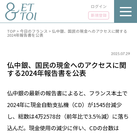
ログイン
新規登録
内
TOP
>
今日のフランス
>
仏中銀、国民の現金へのアクセスに関する
容
2024年報告書を公表
を
ス
キ
2025.07.29
ッ
プ
仏中銀、国民の現金へのアクセスに関
する2024年報告書を公表
仏中銀の最新の報告書によると、フランス本土で
LUXE
PARIS 14℃ / 12℃
リュクス
2024年に現金自動支払機（CD）が1545台減少
FR 19:12 ／ JP 02:12
GOURMET
し、総数は4万2578台（前年比で3.5％減）に落ち
1€＝182.00円
グルメ
エトワとは
込んだ。現金使用の減少に伴い、CDの台数は
お問い合わせ
LIFE STYLE
ライフスタイル
広告掲載