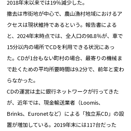
2018年末以来では19％減少した。
運営会社
BUSINESS
サイトポリシー
撤去は市街地が中心で、農山漁村地域におけるア
ビジネス・キャリア
クセスは現状維持であるという。報告書による
INFOS PRATIQUES
フランス生活
と、2024年末時点では、全人口の98.8％が、車で
TAG
15分以内の場所でCDを利用できる状況にあっ
タグ
#トゥールーズ Toulouse
#レンタカー
#フランス旅行
た。CDが1台もない町村の場合、最寄りの機械ま
#パリ
#お土産
#トリビア
#データで読み解くフランス
#フランス郵便情報
#フランス交通機関
#求人
で赴くための平均所要時間は9.2分で、前年と変わ
#フランスの教育制度
#アプリ
#いざという時に
#カルカッソンヌ Carcassonne
#サステナブル
らなかった。
#フランス生活
#レシピ
#ビューティー
#コスメ
CDの運営は主に銀行ネットワークが行ってきた
#アルザス地方
#フランスの地方
#フロマージュ
#おでかけ
#歴史
#お菓子
#SDGs
#アート
#車生活
が、近年では、現金輸送業者（Loomis、
Brinks、Euronetなど）による「独立系CD」の設
置が増加している。2019年末には117台だった