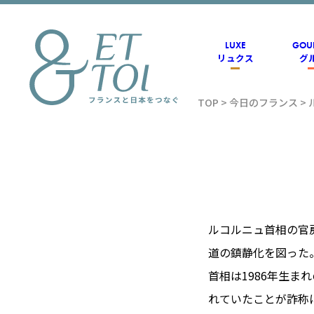
内
容
を
ス
LUXE
GOU
キ
リュクス
グ
ッ
プ
TOP
>
今日のフランス
>
フラン
ス情報
メディ
ルコルニュ首相の官
道の鎮静化を図った
アのET
首相は1986年生ま
れていたことが詐称