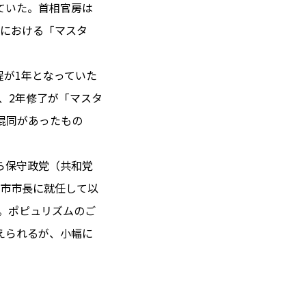
ていた。首相官房は
度における「マスタ
 14℃ / 12℃
程が1年となっていた
09:31 ／ JP 16:31
、2年修了が「マスタ
＝182.37円
混同があったもの
とは
ら保守政党（共和党
合わせ
載
ン市市長に就任して以
社
た。ポピュリズムのご
ポリシー
えられるが、小幅に