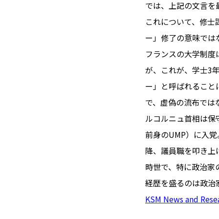
TOI（エ
では、上記の文言を
これについて、修士
トワ）
ー」修了の意味では
LUXE
TAG
フランスの大学制度
リュクス
タグ
が、これが、学士3
#トゥールーズ 
ー」と呼ばれること
GOURMET
#フランス旅
で、虚偽の流布では
グルメ
#データで読
ルコルニュ首相は保
#フランス郵
前身のUMP）に入
LIFE STYLE
#求人
#フ
降、議員職を叩き上
ライフスタイル
#いざという
時世で、特に政治家
#カルカッソンヌ 
経歴を盛るのは政治
BUSINESS
#フランス生
ビジネス・キャリア
KSM News and Rese
#コスメ
#