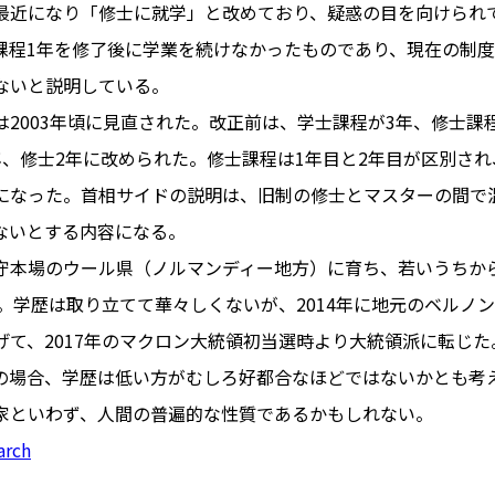
最近になり「修士に就学」と改めており、疑惑の目を向けられ
課程1年を修了後に学業を続けなかったものであり、現在の制
ないと説明している。
PARIS
は2003年頃に見直された。改正前は、学士課程が3年、修士課
FR 
年、修士2年に改められた。修士課程は1年目と2年目が区別され
1€
Toulouse
#レンタカー
になった。首相サイドの説明は、旧制の修士とマスターの間で
行
#パリ
#お土産
#トリビア
ないとする内容になる。
エトワ
み解くフランス
守本場のウール県（ノルマンディー地方）に育ち、若いうちか
お問い
便情報
#フランス交通機関
広告掲
党。学歴は取り立てて華々しくないが、2014年に地元のベルノ
ランスの教育制度
#アプリ
運営会
げて、2017年のマクロン大統領初当選時より大統領派に転じ
サイト
時に
の場合、学歴は低い方がむしろ好都合なほどではないかとも考
Carcassonne
#サステナブル
家といわず、人間の普遍的な性質であるかもしれない。
活
#レシピ
#ビューティー
arch
アルザス地方
#フランスの地方