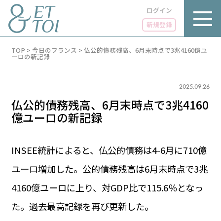
ログイン
新規登録
内
TOP
>
今日のフランス
>
仏公的債務残高、6月末時点で3兆4160億ユ
容
ーロの新記録
を
ス
キ
2025.09.26
ッ
プ
仏公的債務残高、6月末時点で3兆4160
億ユーロの新記録
INSEE統計によると、仏公的債務は4-6月に710億
LUXE
PARIS 14℃ / 12℃
リュクス
ユーロ増加した。公的債務残高は6月末時点で3兆
FR 13:10 ／ JP 20:10
GOURMET
4160億ユーロに上り、対GDP比で115.6％となっ
1€＝182.50円
グルメ
エトワとは
た。過去最高記録を再び更新した。
お問い合わせ
LIFE STYLE
ライフスタイル
広告掲載