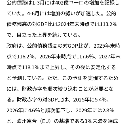
公的債務は1-3月には402億ユーロの増加を記録し
運営会社
BUSINESS
サイトポリシー
ていた。4-6月には増加の勢いが加速した。公的
ビジネス・キャリア
債務残高の対GDP比は2024年末時点では113.2％
INFOS PRATIQUES
フランス生活
で、目立った上昇を続けている。
TAG
政府は、公的債務残高の対GDP比が、2025年末時
タグ
#トゥールーズ Toulouse
#レンタカー
#フランス旅行
点で116.2％、2026年末時点で117.6％、2027年末
#パリ
#お土産
#トリビア
#データで読み解くフランス
#フランス郵便情報
#フランス交通機関
#求人
時点で118.1％まで上昇し、その後は安定化する
#フランスの教育制度
#アプリ
#いざという時に
#カルカッソンヌ Carcassonne
#サステナブル
と予測している。ただ、この予測を実現するため
#フランス生活
#レシピ
#ビューティー
#コスメ
には、財政赤字を順次絞り込むことが必要とな
#アルザス地方
#フランスの地方
#フロマージュ
#おでかけ
#歴史
#お菓子
#SDGs
#アート
#車生活
る。財政赤字の対GDP比は、2025年に5.4％、
2026年に4.6％と順次低下し、2029年には2.8％
と、欧州連合（EU）の基準である3％未満を達成