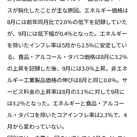
運営会社
スが鈍化したことが主な原因。エネルギー価格は
BUSINESS
サイトポリシー
ビジネス・キャリア
8月には前年同月比で2.0％の低下を記録していた
INFOS PRATIQUES
が、9月には低下幅が0.4％となった。エネルギー
フランス生活
を除いたインフレ率は5月から2.5％に安定してい
TAG
タグ
#トゥールーズ Toulouse
#レンタカー
#フランス旅行
る。食品・アルコール・タバコ価格は8月に3.2％
#パリ
#お土産
#トリビア
#データで読み解くフランス
の上昇を記録した後、9月には3.0％上昇。非エネ
#フランス郵便情報
#フランス交通機関
#求人
#フランスの教育制度
#アプリ
#いざという時に
ルギー工業製品価格の伸びは8月と同じ0.8％。サ
#カルカッソンヌ Carcassonne
#サステナブル
#フランス生活
#レシピ
#ビューティー
#コスメ
ービス料金の上昇率は8月の3.1％に対して9月に
#アルザス地方
#フランスの地方
#フロマージュ
#おでかけ
#歴史
#お菓子
#SDGs
#アート
#車生活
は3.2％となった。エネルギーと食品・アルコー
ル・タバコを除いたコアインフレ率は2.3％で、4
月から変わっていない。