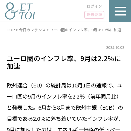
ログイン
新規登録
内
TOP
>
今日のフランス
>
ユーロ圏のインフレ率、9月は2.2％に加速
容
を
ス
キ
2025.10.02
ッ
ユーロ圏のインフレ率、9月は2.2％に
プ
加速
欧州連合（EU）の統計局は10月1日の速報で、ユ
LUXE
PARIS 14℃ / 12℃
リュクス
ーロ圏の9月のインフレ率を2.2％（前年同月比）
FR 13:18 ／ JP 20:18
と発表した。6月から8月まで欧州中銀（ECB）の
GOURMET
1€＝182.37円
グルメ
エトワとは
目標である2.0％に落ち着いていたインフレ率が、
お問い合わせ
LIFE STYLE
ライフスタイル
9月に加速したのは、エネルギー価格の低下ペー
広告掲載