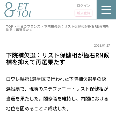
ログイン
新規登録
内
TOP
>
今日のフランス
>
下院補欠選：リスト保健相が極右RN候補を
容
抑えて再選果たす
を
ス
キ
2026.01.27
ッ
プ
下院補欠選：リスト保健相が極右RN候
補を抑えて再選果たす
ロワレ県第1選挙区で行われた下院補欠選挙の決
LUXE
PARIS 14℃ / 12℃
リュクス
選投票で、現職のステファニー・リスト保健相が
FR 18:23 ／ JP 01:23
GOURMET
当選を果たした。閣僚職を維持し、内閣における
1€＝182.37円
グルメ
エトワとは
地位を固めることに成功した。
お問い合わせ
LIFE STYLE
ライフスタイル
広告掲載