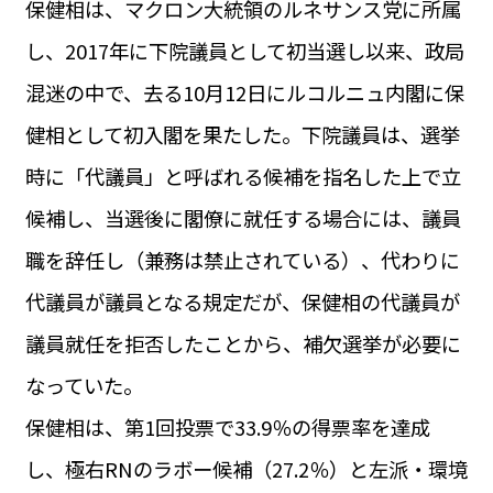
保健相は、マクロン大統領のルネサンス党に所属
運営会社
BUSINESS
サイトポリシー
し、2017年に下院議員として初当選し以来、政局
ビジネス・キャリア
混迷の中で、去る10月12日にルコルニュ内閣に保
INFOS PRATIQUES
フランス生活
健相として初入閣を果たした。下院議員は、選挙
TAG
時に「代議員」と呼ばれる候補を指名した上で立
タグ
#トゥールーズ Toulouse
#レンタカー
#フランス旅行
候補し、当選後に閣僚に就任する場合には、議員
#パリ
#お土産
#トリビア
#データで読み解くフランス
#フランス郵便情報
#フランス交通機関
#求人
職を辞任し（兼務は禁止されている）、代わりに
#フランスの教育制度
#アプリ
#いざという時に
#カルカッソンヌ Carcassonne
#サステナブル
代議員が議員となる規定だが、保健相の代議員が
#フランス生活
#レシピ
#ビューティー
#コスメ
議員就任を拒否したことから、補欠選挙が必要に
#アルザス地方
#フランスの地方
#フロマージュ
#おでかけ
#歴史
#お菓子
#SDGs
#アート
#車生活
なっていた。
保健相は、第1回投票で33.9％の得票率を達成
し、極右RNのラボー候補（27.2％）と左派・環境