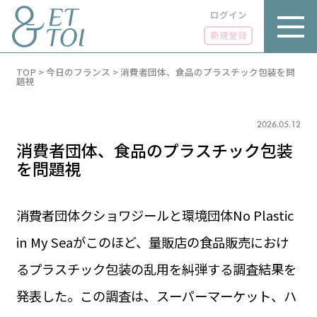
ログイン
新規登録
内
TOP
>
今日のフランス
>
消費者団体、食品のプラスチック包装を問
容
題視
を
ス
キ
2026.05.12
ッ
プ
消費者団体、食品のプラスチック包装
を問題視
消費者団体クショワジールと環境団体No Plastic
LUXE
PARIS 14℃ / 12℃
リュクス
in My Seaがこのほど、量販店の食品販売におけ
FR 19:59 ／ JP 02:59
GOURMET
るプラスチック包装の乱用を糾弾する調査結果を
1€＝182.07円
グルメ
エトワとは
発表した。この調査は、スーパーマーケット、ハ
お問い合わせ
LIFE STYLE
ライフスタイル
広告掲載