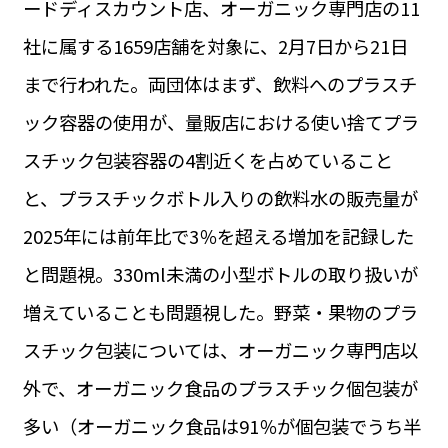
ードディスカウント店、オーガニック専門店の11
運営会社
BUSINESS
サイトポリシー
社に属する1659店舗を対象に、2月7日から21日
ビジネス・キャリア
まで行われた。両団体はまず、飲料へのプラスチ
INFOS PRATIQUES
フランス生活
ック容器の使用が、量販店における使い捨てプラ
TAG
スチック包装容器の4割近くを占めていること
タグ
#トゥールーズ Toulouse
#レンタカー
#フランス旅行
と、プラスチックボトル入りの飲料水の販売量が
#パリ
#お土産
#トリビア
#データで読み解くフランス
#フランス郵便情報
#フランス交通機関
#求人
2025年には前年比で3％を超える増加を記録した
#フランスの教育制度
#アプリ
#いざという時に
#カルカッソンヌ Carcassonne
#サステナブル
と問題視。330ml未満の小型ボトルの取り扱いが
#フランス生活
#レシピ
#ビューティー
#コスメ
増えていることも問題視した。野菜・果物のプラ
#アルザス地方
#フランスの地方
#フロマージュ
#おでかけ
#歴史
#お菓子
#SDGs
#アート
#車生活
スチック包装については、オーガニック専門店以
外で、オーガニック食品のプラスチック個包装が
多い（オーガニック食品は91％が個包装でうち半