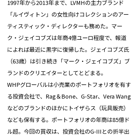
1997年から2013年まで、LVMHの主力ブランド
運営会社
BUSINESS
サイトポリシー
「ルイヴィトン」の女性向けコレクションのアー
ビジネス・キャリア
ティスティック・ディレクターも務めた。マー
INFOS PRATIQUES
フランス生活
ク・ジェイコブズは年商4億ユーロ程度で、報道
TAG
によれば最近に黒字に復帰した。ジェイコブズ氏
タグ
#トゥールーズ Toulouse
#レンタカー
#フランス旅行
（63歳）は引き続き「マーク・ジェイコブズ」ブ
#パリ
#お土産
#トリビア
#データで読み解くフランス
#フランス郵便情報
#フランス交通機関
#求人
ランドのクリエイターとしてとどまる。
#フランスの教育制度
#アプリ
#いざという時に
#カルカッソンヌ Carcassonne
#サステナブル
WHPグローバルは小売業のポートフォリオを有す
#フランス生活
#レシピ
#ビューティー
#コスメ
る投資会社で、Rag＆Bone、G-Star、Vera Wang
#アルザス地方
#フランスの地方
#フロマージュ
#おでかけ
#歴史
#お菓子
#SDGs
#アート
#車生活
などのブランドのほかにトイザらス（玩具販売）
なども保有する。ポートフォリオの年商は85億ド
ル超。今回の買収は、投資会社のG-IIIとの折半出